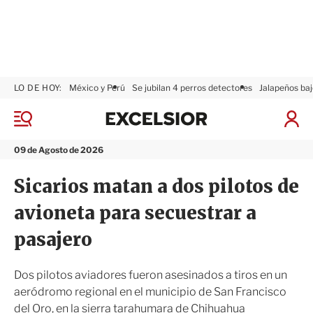
LO DE HOY:
México y Perú
Se jubilan 4 perros detectores
Jalapeños baj
E
x
M
I
c
e
n
n
e
i
09 de Agosto de 2026
ú
l
c
s
i
Sicarios matan a dos pilotos de
i
a
o
r
avioneta para secuestrar a
r
S
e
pasajero
s
i
ó
Dos pilotos aviadores fueron asesinados a tiros en un
n
aeródromo regional en el municipio de San Francisco
del Oro, en la sierra tarahumara de Chihuahua