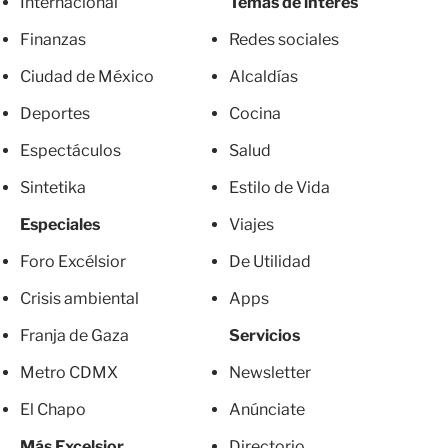
Internacional
Temas de interés
Finanzas
Redes sociales
Ciudad de México
Alcaldías
Deportes
Cocina
Espectáculos
Salud
Sintetika
Estilo de Vida
Especiales
Viajes
Foro Excélsior
De Utilidad
Crisis ambiental
Apps
Franja de Gaza
Servicios
Metro CDMX
Newsletter
El Chapo
Anúnciate
Más Excelsior
Directorio