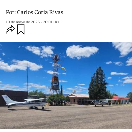
Por:
Carlos Coria Rivas
19 de mayo de 2026 - 20:01 Hrs
O
G
u
p
a
c
r
i
d
o
a
n
r
e
s
d
e
c
o
m
p
a
r
t
i
r