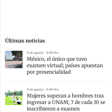
s
d
e
c
o
Últimas noticias
m
p
9 de agosto - 5:59 Hrs
a
México, el único que tuvo
r
examen virtual; países apuestan
t
por presencialidad
i
r
9 de agosto - 5:49 Hrs
Mujeres superan a hombres tras
ingresar a UNAM; 7 de cada 10 se
inscribieron a examen