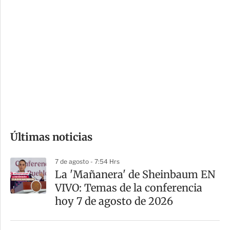
i
r
o
d
n
a
e
r
s
d
e
c
o
Últimas noticias
m
p
7 de agosto - 7:54 Hrs
a
La 'Mañanera' de Sheinbaum EN
r
VIVO: Temas de la conferencia
t
hoy 7 de agosto de 2026
i
r