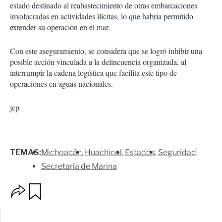
estado destinado al reabastecimiento de otras embarcaciones
involucradas en actividades ilícitas, lo que habría permitido
extender su operación en el mar.
Con este aseguramiento, se considera que se logró inhibir una
posible acción vinculada a la delincuencia organizada, al
interrumpir la cadena logística que facilita este tipo de
operaciones en aguas nacionales.
jcp
TEMAS:
Michoacán
Huachicol
Estados
Seguridad
Secretaría de Marina
O
G
p
u
c
a