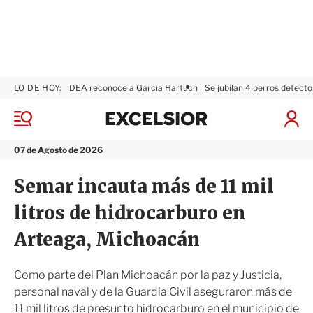
LO DE HOY:
DEA reconoce a García Harfuch
Se jubilan 4 perros detecto
E
x
M
I
c
e
n
n
e
i
07 de Agosto de 2026
ú
l
c
s
i
Semar incauta más de 11 mil
i
a
o
r
litros de hidrocarburo en
r
S
e
Arteaga, Michoacán
s
i
ó
Como parte del Plan Michoacán por la paz y Justicia,
n
personal naval y de la Guardia Civil aseguraron más de
11 mil litros de presunto hidrocarburo en el municipio de