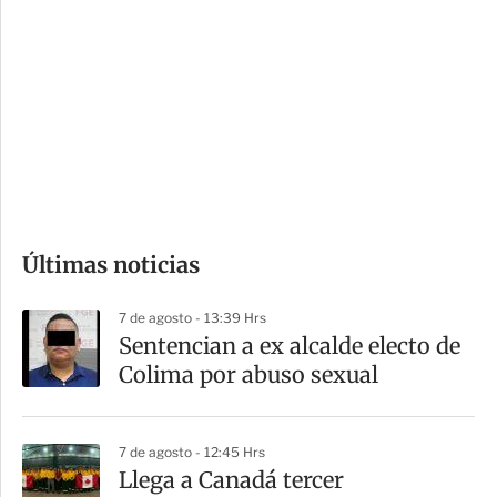
o
d
n
a
e
r
s
d
e
c
o
Últimas noticias
m
p
7 de agosto - 13:39 Hrs
a
Sentencian a ex alcalde electo de
r
Colima por abuso sexual
t
i
7 de agosto - 12:45 Hrs
r
Llega a Canadá tercer