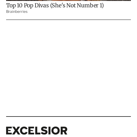
Excelsior
Excelsior