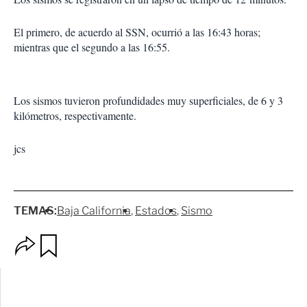
El primero, de acuerdo al SSN, ocurrió a las 16:43 horas;
mientras que el segundo a las 16:55.
Los sismos tuvieron profundidades muy superficiales, de 6 y 3
kilómetros, respectivamente.
jcs
TEMAS:
Baja California
Estados
Sismo
O
G
p
u
c
a
i
r