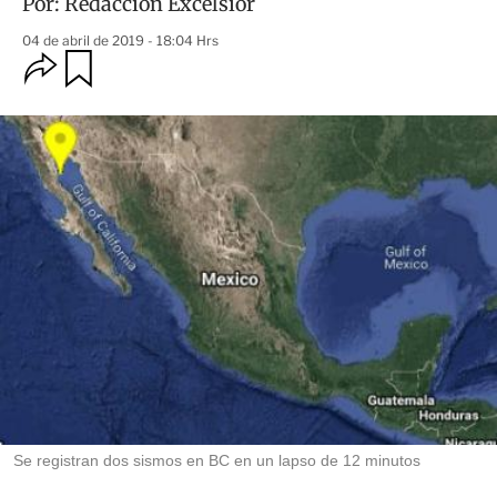
Por:
Redacción Excélsior
04 de abril de 2019 - 18:04 Hrs
O
G
u
p
a
c
r
i
d
o
a
n
r
e
s
d
e
c
o
m
p
a
r
t
i
r
Se registran dos sismos en BC en un lapso de 12 minutos