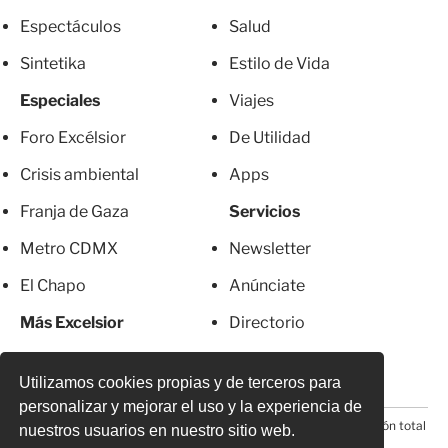
Espectáculos
Salud
Sintetika
Estilo de Vida
Especiales
Viajes
Foro Excélsior
De Utilidad
Crisis ambiental
Apps
Franja de Gaza
Servicios
Metro CDMX
Newsletter
El Chapo
Anúnciate
Más Excelsior
Directorio
Mujeres
Suscripciones
Utilizamos cookies propias y de terceros para
personalizar y mejorar el uso y la experiencia de
© 2026 Todos los derechos reservados. Prohibida la reproducción total
nuestros usuarios en nuestro sitio web.
o parcial, incluyendo cualquier medio electrónico*