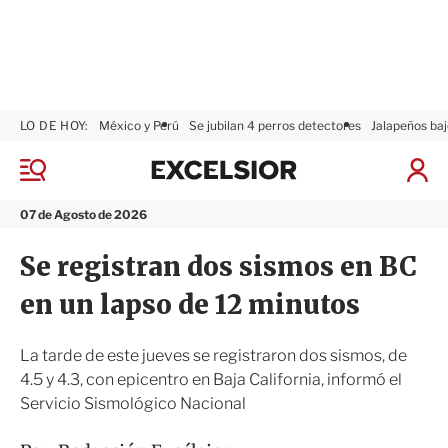
LO DE HOY:
México y Perú
Se jubilan 4 perros detectores
Jalapeños baj
E
x
M
I
c
e
n
n
e
i
07 de Agosto de 2026
ú
l
c
s
i
Se registran dos sismos en BC
i
a
o
r
en un lapso de 12 minutos
r
S
e
s
La tarde de este jueves se registraron dos sismos, de
i
4.5 y 4.3, con epicentro en Baja California, informó el
ó
Servicio Sismológico Nacional
n