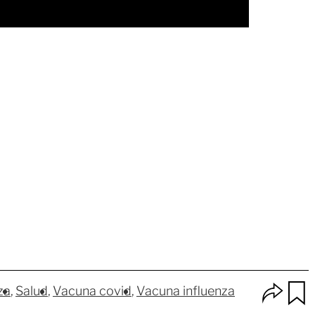
O
za
Salud
Vacuna covid
Vacuna influenza
p
u