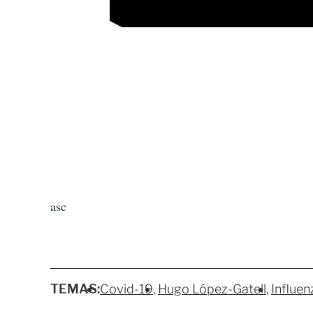
asc
TEMAS:
Covid-19
Hugo López-Gatell
Influen