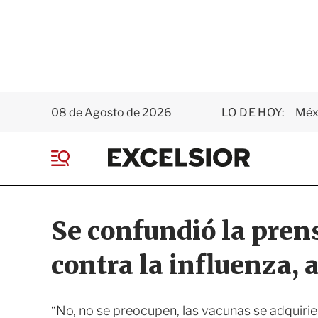
08 de Agosto de 2026
LO DE HOY:
Méxi
E
x
M
c
e
e
n
l
ú
s
Se confundió la pren
i
o
contra la influenza,
r
“No, no se preocupen, las vacunas se adquiri