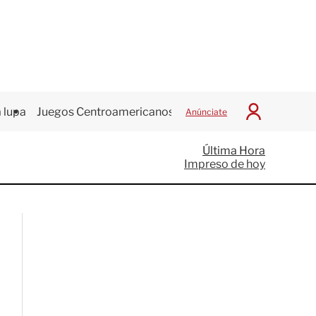
 lupa
Juegos Centroamericanos
Anúnciate
I
n
i
Última Hora
c
Impreso de hoy
i
a
r
S
e
s
i
ó
n