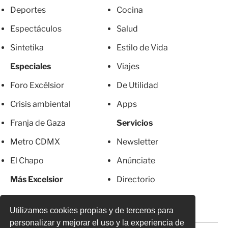
Deportes
Cocina
Espectáculos
Salud
Sintetika
Estilo de Vida
Especiales
Viajes
Foro Excélsior
De Utilidad
Crisis ambiental
Apps
Franja de Gaza
Servicios
Metro CDMX
Newsletter
El Chapo
Anúnciate
Más Excelsior
Directorio
Mujeres
Suscripciones
Utilizamos cookies propias y de terceros para
personalizar y mejorar el uso y la experiencia de