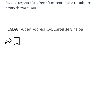
absoluto respeto a la soberanía nacional frente a cualquier
intento de mancillarla.
TEMAS:
Rubén Rocha
FGR
Cártel de Sinaloa
O
G
p
u
c
a
i
r
o
d
n
a
e
r
s
d
e