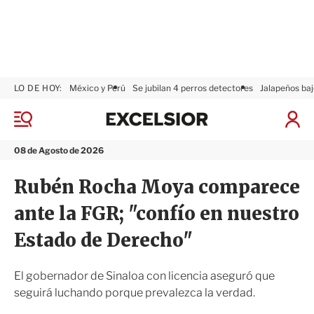
LO DE HOY:
México y Perú
Se jubilan 4 perros detectores
Jalapeños baj
E
x
M
I
c
e
n
n
e
i
08 de Agosto de 2026
ú
l
c
s
i
Rubén Rocha Moya comparece
i
a
o
r
ante la FGR; "confío en nuestro
r
S
e
Estado de Derecho"
s
i
ó
El gobernador de Sinaloa con licencia aseguró que
n
seguirá luchando porque prevalezca la verdad.