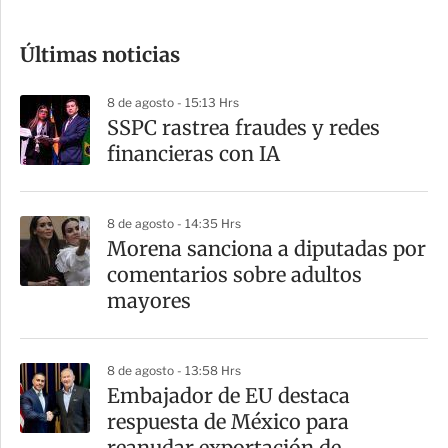
c
o
Últimas noticias
m
p
8 de agosto - 15:13 Hrs
a
SSPC rastrea fraudes y redes
r
financieras con IA
t
i
8 de agosto - 14:35 Hrs
r
Morena sanciona a diputadas por
comentarios sobre adultos
mayores
8 de agosto - 13:58 Hrs
Embajador de EU destaca
respuesta de México para
reanudar exportación de