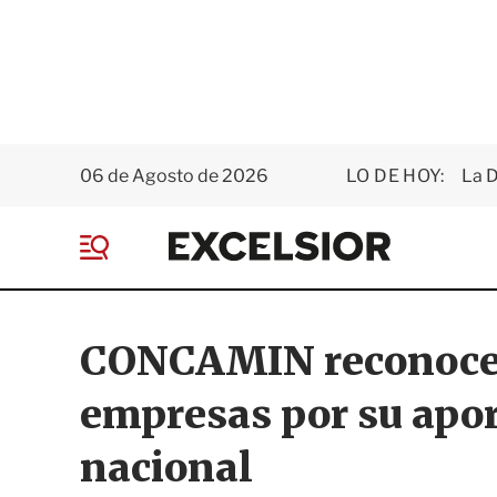
06 de Agosto de 2026
LO DE HOY:
La D
E
x
M
c
e
e
n
l
ú
s
CONCAMIN reconoce 
i
o
empresas por su apor
r
nacional