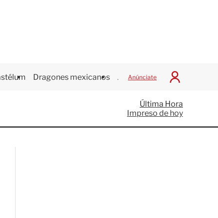
stélum
Dragones mexicanos
Juegos Centroamericanos
Anúnciate
I
n
i
Última Hora
c
Impreso de hoy
i
a
r
S
e
s
i
ó
n