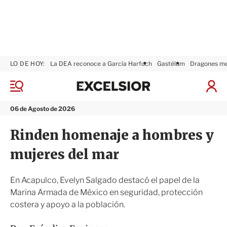
LO DE HOY:
La DEA reconoce a García Harfuch
Gastélum
Dragones m
E
x
M
I
c
e
n
n
e
i
06 de Agosto de 2026
ú
l
c
s
i
Rinden homenaje a hombres y
i
a
o
r
mujeres del mar
r
S
e
s
En Acapulco, Evelyn Salgado destacó el papel de la
i
Marina Armada de México en seguridad, protección
ó
costera y apoyo a la población.
n