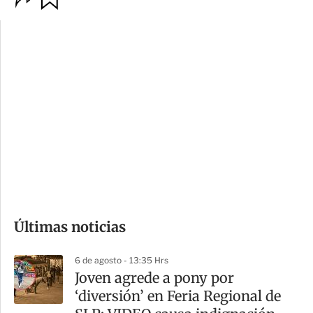
p
u
c
a
i
r
o
d
n
a
e
r
s
d
e
c
o
Últimas noticias
m
p
6 de agosto - 13:35 Hrs
a
Joven agrede a pony por
r
‘diversión’ en Feria Regional de
t