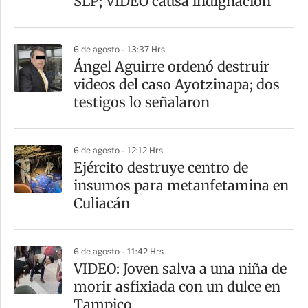
SLP; VIDEO causa indignación
i
r
6 de agosto - 13:37 Hrs
Ángel Aguirre ordenó destruir
videos del caso Ayotzinapa; dos
testigos lo señalaron
6 de agosto - 12:12 Hrs
​Ejército destruye centro de
insumos para metanfetamina en
Culiacán
6 de agosto - 11:42 Hrs
VIDEO: Joven salva a una niña de
morir asfixiada con un dulce en
Tampico