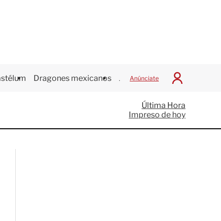
stélum
Dragones mexicanos
Juegos Centroamericanos
Anúnciate
I
n
i
Última Hora
c
Impreso de hoy
i
a
r
S
e
s
i
ó
n