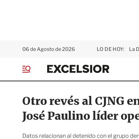
06 de Agosto de 2026
LO DE HOY:
La D
E
x
M
c
e
e
n
l
ú
s
Otro revés al CJNG en
i
o
José Paulino líder op
r
Datos relacionan al detenido con el grupo de