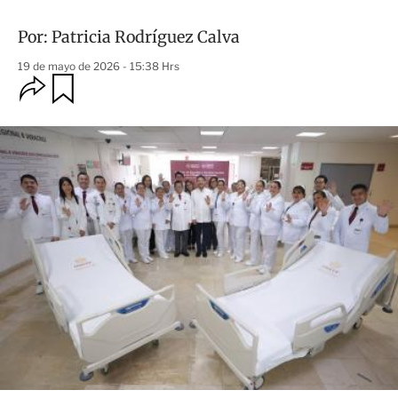
Por:
Patricia Rodríguez Calva
19 de mayo de 2026 - 15:38 Hrs
O
G
u
p
a
c
r
i
d
o
a
n
r
e
s
d
e
c
o
m
p
a
r
t
i
r