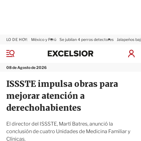
LO DE HOY:
México y Perú
Se jubilan 4 perros detectores
Jalapeños baj
E
x
M
I
c
e
n
n
e
i
08 de Agosto de 2026
ú
l
c
s
i
ISSSTE impulsa obras para
i
a
o
r
mejorar atención a
r
S
e
derechohabientes
s
i
ó
El director del ISSSTE, Martí Batres, anunció la
n
conclusión de cuatro Unidades de Medicina Familiar y
Clínicas.