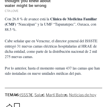
Clínica de Medicina Familiar
Con 26.8 % de avance está la
(CMF)
“Naucalpan” y la UMF “Tapanatepec”, Oaxaca, con
88.5 %.
Cabe señalar que en Veracruz, el director general del ISSSTE
entregó 31 nuevas camas eléctricas hospitalarias al HRAE de
dicha entidad, como parte de la distribución nacional de 2 mil
275 nuevas camas.
Por lo anterior, hasta el momento suman 437 las camas que han
sido instaladas en nueve unidades médicas del país.
TEMAS:
ISSSTE
Salud
Martí Batres
Noticias de hoy
O
G