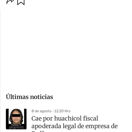
p
u
c
a
i
r
o
d
n
a
e
r
s
d
e
c
o
Últimas noticias
m
p
8 de agosto - 12:20 Hrs
a
Cae por huachicol fiscal
r
apoderada legal de empresa de
t