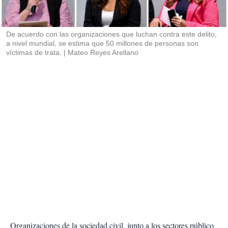
t
i
r
De acuerdo con las organizaciones que luchan contra este delito,
a nivel mundial, se estima que 50 millones de personas son
víctimas de trata.
Mateo Reyes Arellano
Organizaciones de la sociedad civil, junto a los sectores público