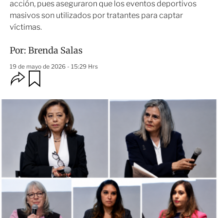
acción, pues aseguraron que los eventos deportivos
masivos son utilizados por tratantes para captar
víctimas.
Por:
Brenda Salas
19 de mayo de 2026 - 15:29 Hrs
O
G
u
p
a
c
r
i
d
o
a
n
r
e
s
d
e
c
o
m
p
a
r