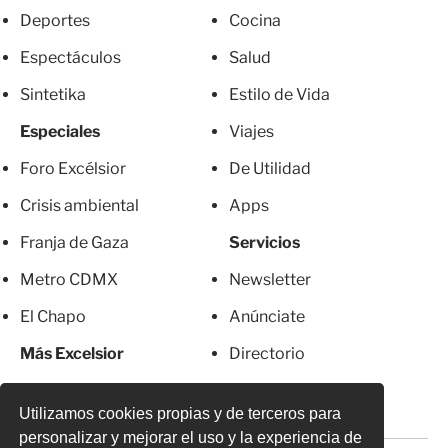
Deportes
Cocina
Espectáculos
Salud
Sintetika
Estilo de Vida
Especiales
Viajes
Foro Excélsior
De Utilidad
Crisis ambiental
Apps
Franja de Gaza
Servicios
Metro CDMX
Newsletter
El Chapo
Anúnciate
Más Excelsior
Directorio
Mujeres
Suscripciones
Utilizamos cookies propias y de terceros para
personalizar y mejorar el uso y la experiencia de