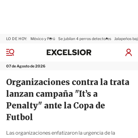
LO DE HOY:
México y Perú
Se jubilan 4 perros detectores
Jalapeños baj
E
x
M
I
c
e
n
n
e
i
07 de Agosto de 2026
ú
l
c
s
i
Organizaciones contra la trata
i
a
o
r
lanzan campaña "It’s a
r
S
e
Penalty" ante la Copa de
s
i
Futbol
ó
n
Las organizaciones enfatizaron la urgencia de la