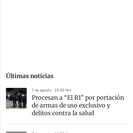
i
r
o
d
n
a
e
r
s
d
e
c
o
Últimas noticias
m
p
7 de agosto - 15:45 Hrs
a
Procesan a “El R1” por portación
r
de armas de uso exclusivo y
t
delitos contra la salud
i
r