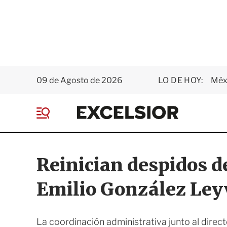
09 de Agosto de 2026
LO DE HOY:
Méxi
E
x
M
c
e
e
n
l
ú
s
Reinician despidos de
i
o
Emilio González Ley
r
La coordinación administrativa junto al direc