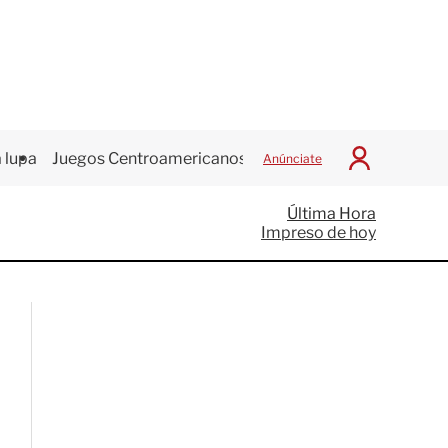
 lupa
Juegos Centroamericanos
Anúnciate
I
n
i
Última Hora
c
Impreso de hoy
i
a
r
S
e
s
i
ó
n