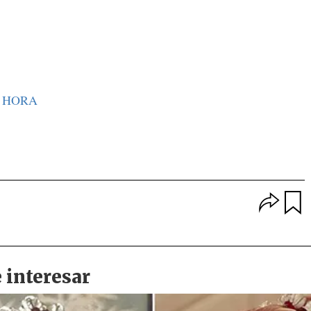
A HORA
O
p
u
c
a
i
r
o
d
n
a