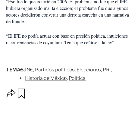
“Eso fue lo que ocurrió en 2006. El problema no fue que el IFE
hubiera organizado mal la elección; el problema fue que algunos
actores decidieron convertir una derrota estrecha en una narrativa
de fraude.
“El IFE no podía actuar con base en presión política, intuiciones
o conveniencias de coyuntura. Tenía que ceñirse a la ley”.
TEMAS:
INE
Partidos políticos
Elecciones
PRI
Historia de México
Política
O
G
p
u
c
a
i
r
o
d
n
a