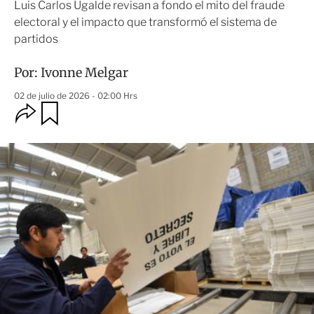
Luis Carlos Ugalde revisan a fondo el mito del fraude
electoral y el impacto que transformó el sistema de
partidos
Por:
Ivonne Melgar
02 de julio de 2026 - 02:00 Hrs
O
G
u
p
a
c
r
i
d
o
a
n
r
e
s
d
e
c
o
m
p
a
r