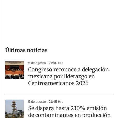
e
r
s
d
e
c
o
Últimas noticias
m
p
5 de agosto - 21:40 Hrs
a
Congreso reconoce a delegación
r
mexicana por liderazgo en
t
Centroamericanos 2026
i
r
5 de agosto - 21:45 Hrs
Se dispara hasta 230% emisión
de contaminantes en producción