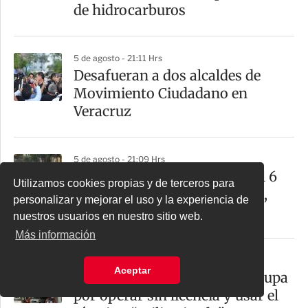
de hidrocarburos
5 de agosto - 21:11 Hrs
Desafueran a dos alcaldes de
Movimiento Ciudadano en
Veracruz
5 de agosto - 21:09 Hrs
Pronóstico del tiempo para el 6
Utilizamos cookies propias y de terceros para
de agosto: ¿Lloverá en CDMX,
personalizar y mejorar el uso y la experiencia de
Edomex y estados?
nuestros usuarios en nuestro sitio web.
Más información
5 de agosto - 21:13 Hrs
Aceptar
Colegio en Querétaro bajo la lupa
por operar sin licencia y usar el