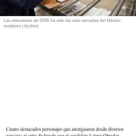
t
i
r
Las elecciones de 2006 ha sido las más cerradas del México
moderno
Archivo
Cuatro destacados personajes que atestiguaron desde diversos
espacios el grito de fraude que el candidato López Obrador