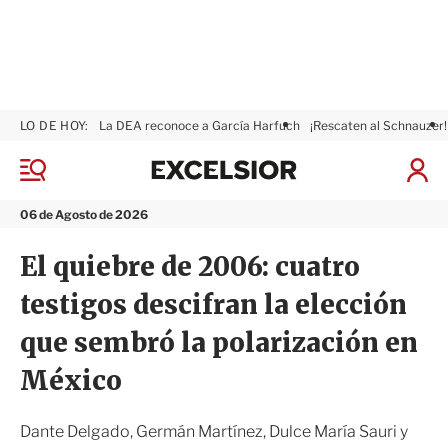
LO DE HOY:
La DEA reconoce a García Harfuch
¡Rescaten al Schnauzer!
E
x
M
I
c
e
n
n
e
i
06 de Agosto de 2026
ú
l
c
s
i
El quiebre de 2006: cuatro
i
a
o
r
testigos descifran la elección
r
S
e
que sembró la polarización en
s
i
México
ó
n
Dante Delgado, Germán Martínez, Dulce María Sauri y