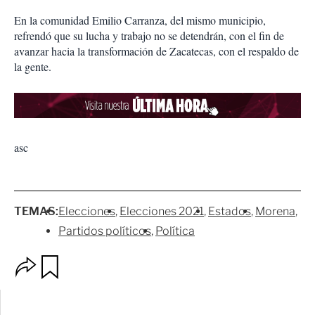
En la comunidad Emilio Carranza, del mismo municipio,
refrendó que su lucha y trabajo no se detendrán, con el fin de
avanzar hacia la transformación de Zacatecas, con el respaldo de
la gente.
asc
TEMAS:
Elecciones
Elecciones 2021
Estados
Morena
Partidos políticos
Política
O
G
p
u
c
a