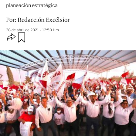
planeación estratégica
Por:
Redacción Excélsior
28 de abril de 2021 - 12:50 Hrs
O
G
u
p
a
c
r
i
d
o
a
n
r
e
s
d
e
c
o
m
p
a
r
t
i