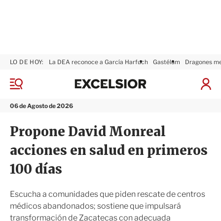
LO DE HOY:
La DEA reconoce a García Harfuch
Gastélum
Dragones m
E
x
M
I
c
e
n
n
e
i
06 de Agosto de 2026
ú
l
c
s
i
Propone David Monreal
i
a
o
r
acciones en salud en primeros
r
S
e
100 días
s
i
ó
Escucha a comunidades que piden rescate de centros
n
médicos abandonados; sostiene que impulsará
transformación de Zacatecas con adecuada