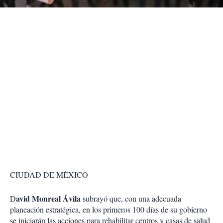
r
CIUDAD DE MÉXICO
avid Monreal Ávila
D
subrayó que, con una adecuada
planeación estratégica, en los primeros 100 días de su gobierno
se iniciarán las acciones para rehabilitar centros y casas de salud