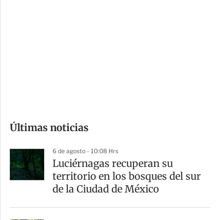
i
r
o
d
n
a
e
r
s
d
e
c
o
Últimas noticias
m
p
6 de agosto - 10:08 Hrs
a
Luciérnagas recuperan su
r
territorio en los bosques del sur
t
de la Ciudad de México
i
r