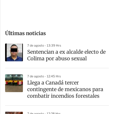
d
e
c
o
Últimas noticias
m
p
7 de agosto - 13:39 Hrs
a
Sentencian a ex alcalde electo de
r
Colima por abuso sexual
t
i
7 de agosto - 12:45 Hrs
r
Llega a Canadá tercer
contingente de mexicanos para
combatir incendios forestales
7 de agosto - 12:28 Hrs