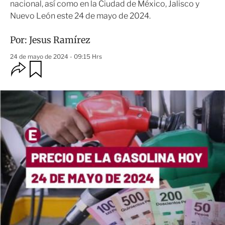
nacional, así como en la Ciudad de México, Jalisco y
Nuevo León este 24 de mayo de 2024.
Por:
Jesus Ramírez
24 de mayo de 2024 - 09:15 Hrs
O
G
u
p
a
c
r
i
d
o
a
n
r
e
s
d
e
c
o
m
p
a
r
t