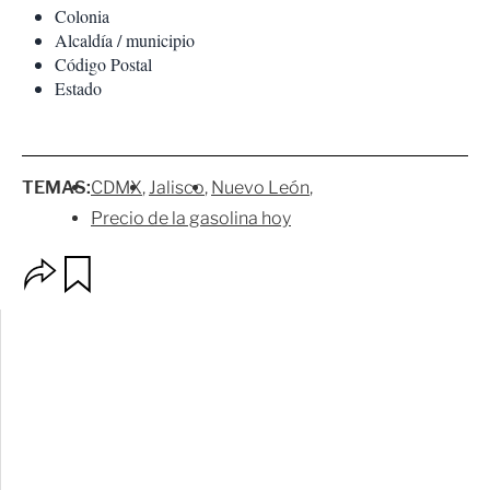
Colonia
Alcaldía / municipio
Código Postal
Estado
TEMAS:
CDMX
Jalisco
Nuevo León
Precio de la gasolina hoy
O
G
p
u
c
a
i
r
o
d
n
a
e
r
s