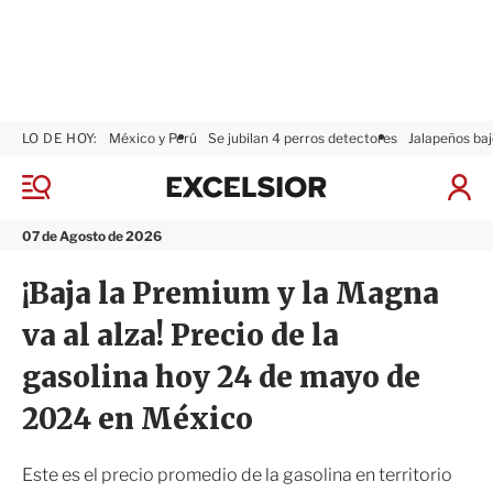
LO DE HOY:
México y Perú
Se jubilan 4 perros detectores
Jalapeños baj
E
x
M
I
c
e
n
n
e
i
07 de Agosto de 2026
ú
l
c
s
i
¡Baja la Premium y la Magna
i
a
o
r
va al alza! Precio de la
r
S
e
gasolina hoy 24 de mayo de
s
i
2024 en México
ó
n
Este es el precio promedio de la gasolina en territorio