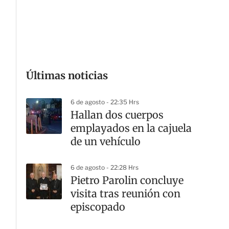
G
Últimas noticias
6 de agosto - 22:35 Hrs
Hallan dos cuerpos
emplayados en la cajuela
de un vehículo
6 de agosto - 22:28 Hrs
Pietro Parolin concluye
visita tras reunión con
episcopado