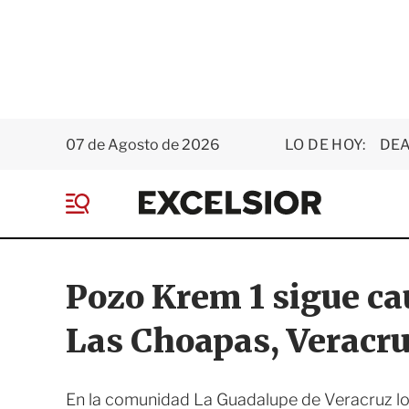
07 de Agosto de 2026
LO DE HOY:
DEA
E
x
M
c
e
e
n
l
ú
s
Pozo Krem 1 sigue c
i
o
Las Choapas, Veracr
r
En la comunidad La Guadalupe de Veracruz los