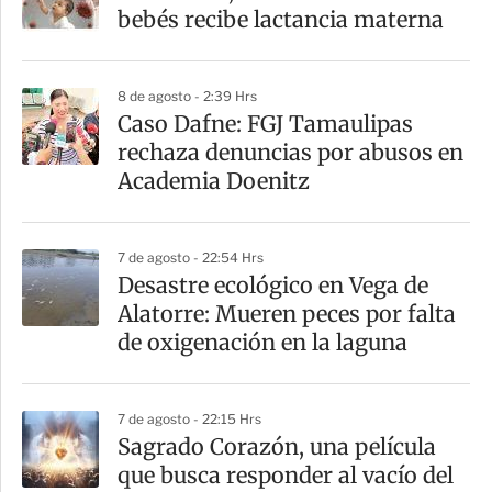
r
bebés recibe lactancia materna
t
i
8 de agosto - 2:39 Hrs
r
Caso Dafne: FGJ Tamaulipas
rechaza denuncias por abusos en
Academia Doenitz
7 de agosto - 22:54 Hrs
Desastre ecológico en Vega de
Alatorre: Mueren peces por falta
de oxigenación en la laguna
7 de agosto - 22:15 Hrs
Sagrado Corazón, una película
que busca responder al vacío del