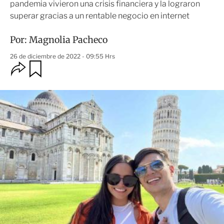
pandemia vivieron una crisis financiera y la lograron
superar gracias a un rentable negocio en internet
Por:
Magnolia Pacheco
26 de diciembre de 2022 - 09:55 Hrs
O
G
u
p
a
c
r
i
d
o
a
n
r
e
s
d
e
c
o
m
p
a
r
t