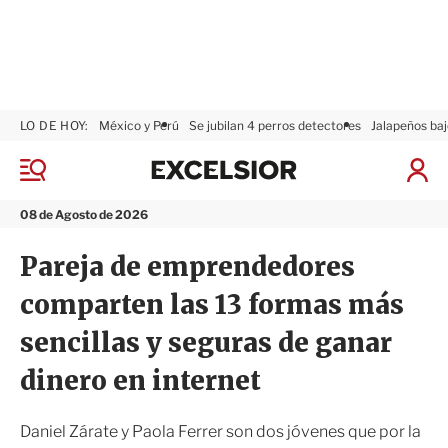
LO DE HOY:
México y Perú
Se jubilan 4 perros detectores
Jalapeños baj
E
x
M
I
c
e
n
n
e
i
08 de Agosto de 2026
ú
l
c
s
i
Pareja de emprendedores
i
a
o
r
comparten las 13 formas más
r
S
e
sencillas y seguras de ganar
s
i
dinero en internet
ó
n
Daniel Zárate y Paola Ferrer son dos jóvenes que por la