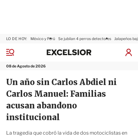
LO DE HOY:
México y Perú
Se jubilan 4 perros detectores
Jalapeños baj
E
x
M
I
c
e
n
n
e
i
08 de Agosto de 2026
ú
l
c
s
i
Un año sin Carlos Abdiel ni
i
a
o
r
Carlos Manuel: Familias
r
S
e
acusan abandono
s
i
institucional
ó
n
La tragedia que cobró la vida de dos motociclistas en