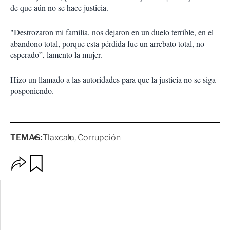
de que aún no se hace justicia.
"Destrozaron mi familia, nos dejaron en un duelo terrible, en el
abandono total, porque esta pérdida fue un arrebato total, no
esperado”, lamento la mujer.
Hizo un llamado a las autoridades para que la justicia no se siga
posponiendo.
TEMAS:
Tlaxcala
Corrupción
O
G
p
u
c
a
i
r
o
d