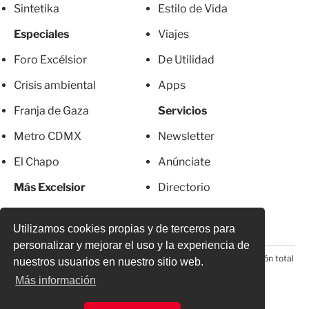
Sintetika
Estilo de Vida
Especiales
Viajes
Foro Excélsior
De Utilidad
Crisis ambiental
Apps
Franja de Gaza
Servicios
Metro CDMX
Newsletter
El Chapo
Anúnciate
Más Excelsior
Directorio
Mujeres
Suscripciones
Utilizamos cookies propias y de terceros para
personalizar y mejorar el uso y la experiencia de
© 2026 Todos los derechos reservados. Prohibida la reproducción total
nuestros usuarios en nuestro sitio web.
o parcial, incluyendo cualquier medio electrónico*
Más información