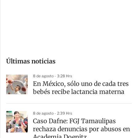
n
a
e
r
s
d
e
c
o
Últimas noticias
m
p
8 de agosto - 3:28 Hrs
a
En México, sólo uno de cada tres
r
bebés recibe lactancia materna
t
i
8 de agosto - 2:39 Hrs
r
Caso Dafne: FGJ Tamaulipas
rechaza denuncias por abusos en
Academia Doenitz