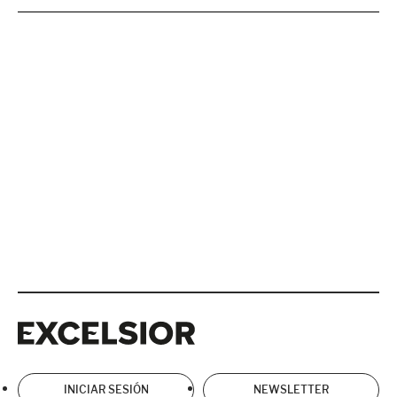
Excelsior
Excelsior
INICIAR SESIÓN
NEWSLETTER