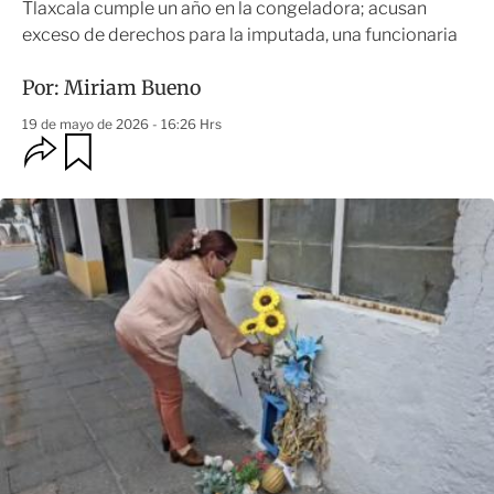
Tlaxcala cumple un año en la congeladora; acusan
exceso de derechos para la imputada, una funcionaria
Por:
Miriam Bueno
19 de mayo de 2026 - 16:26 Hrs
O
G
u
p
a
c
r
i
d
o
a
n
r
e
s
d
e
c
o
m
p
a
r
t