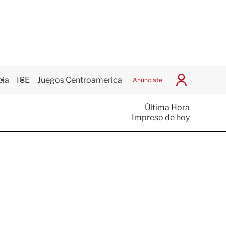
cia
ICE
Juegos Centroamericanos
Anúnciate
I
n
i
Última Hora
c
Impreso de hoy
i
a
r
S
e
s
i
ó
n