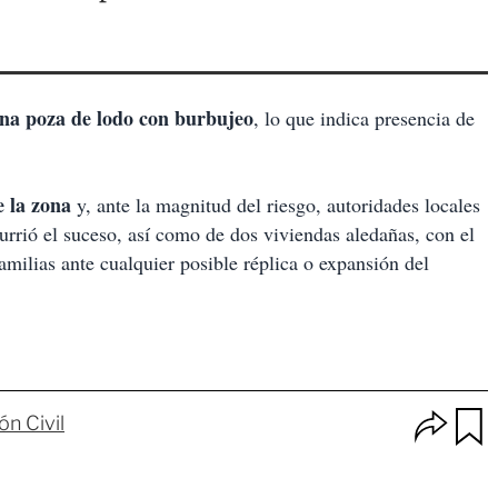
una poza de lodo con burbujeo
, lo que indica presencia de
e la zona
y, ante la magnitud del riesgo, autoridades locales
rrió el suceso, así como de dos viviendas aledañas, con el
familias ante cualquier posible réplica o expansión del
O
ón Civil
p
u
c
a