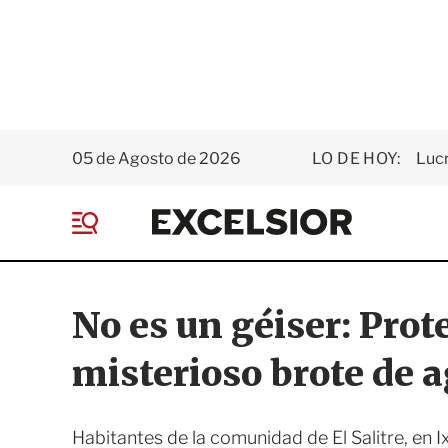
05 de Agosto de 2026
LO DE HOY:
Luc
E
x
M
c
e
e
n
l
ú
s
No es un géiser: Prote
i
o
misterioso brote de a
r
Habitantes de la comunidad de El Salitre, en I