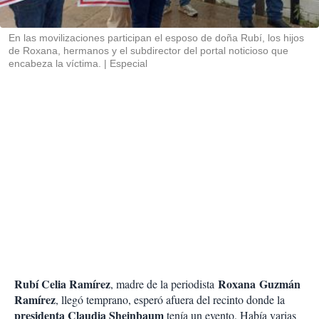
i
r
En las movilizaciones participan el esposo de doña Rubí, los hijos
de Roxana, hermanos y el subdirector del portal noticioso que
encabeza la víctima.
Especial
Rubí Celia Ramírez
Roxana Guzmán
, madre de la periodista
Ramírez
, llegó temprano, esperó afuera del recinto donde la
presidenta Claudia Sheinbaum
tenía un evento. Había varias