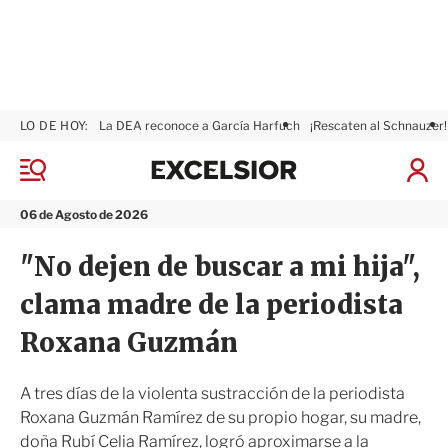
LO DE HOY:
La DEA reconoce a García Harfuch
¡Rescaten al Schnauzer!
E
x
M
I
c
e
n
n
e
i
06 de Agosto de 2026
ú
l
c
s
i
"No dejen de buscar a mi hija",
i
a
o
r
clama madre de la periodista
r
S
e
Roxana Guzmán
s
i
ó
A tres días de la violenta sustracción de la periodista
n
Roxana Guzmán Ramírez de su propio hogar, su madre,
doña Rubí Celia Ramírez, logró aproximarse a la