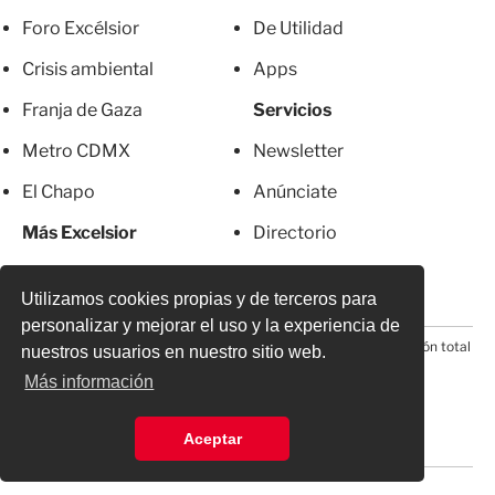
Foro Excélsior
De Utilidad
Crisis ambiental
Apps
Franja de Gaza
Servicios
Metro CDMX
Newsletter
El Chapo
Anúnciate
Más Excelsior
Directorio
Mujeres
Suscripciones
Utilizamos cookies propias y de terceros para
personalizar y mejorar el uso y la experiencia de
© 2026 Todos los derechos reservados. Prohibida la reproducción total
nuestros usuarios en nuestro sitio web.
o parcial, incluyendo cualquier medio electrónico*
Más información
Aceptar