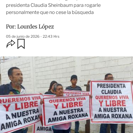
presidenta Claudia Sheinbaum para rogarle
personalmente que no cese la búsqueda
Por:
Lourdes López
05 de junio de 2026 - 22:43 Hrs
O
G
u
p
a
c
r
i
d
o
a
n
r
e
s
d
e
c
o
m
p
a
r
t