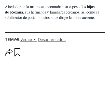
los hijos
Alrededor de la madre se encontraban su esposo,
de
Roxana
,
sus hermanos y familiares cercanos, así como el
subdirector de portal noticioso que dirige la ahora ausente.
TEMAS:
Veracruz
Desaparecidos
O
G
p
u
c
a
i
r
o
d
n
a
e
r
s
d