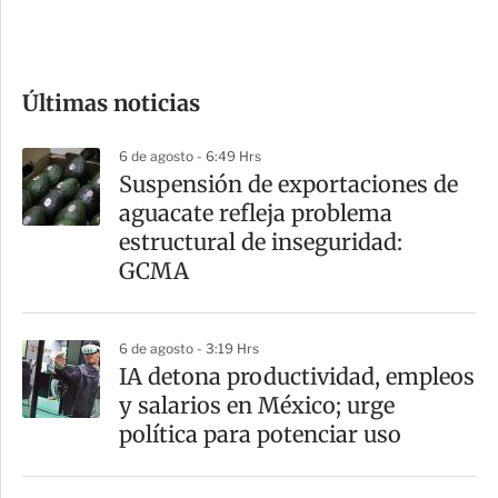
e
c
o
Últimas noticias
m
p
6 de agosto - 6:49 Hrs
a
Suspensión de exportaciones de
r
aguacate refleja problema
t
estructural de inseguridad:
i
GCMA
r
6 de agosto - 3:19 Hrs
IA detona productividad, empleos
y salarios en México; urge
política para potenciar uso