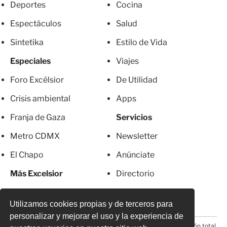
Deportes
Cocina
Espectáculos
Salud
Sintetika
Estilo de Vida
Especiales
Viajes
Foro Excélsior
De Utilidad
Crisis ambiental
Apps
Franja de Gaza
Servicios
Metro CDMX
Newsletter
El Chapo
Anúnciate
Más Excelsior
Directorio
Mujeres
Suscripciones
Utilizamos cookies propias y de terceros para
personalizar y mejorar el uso y la experiencia de
© 2026 Todos los derechos reservados. Prohibida la reproducción total