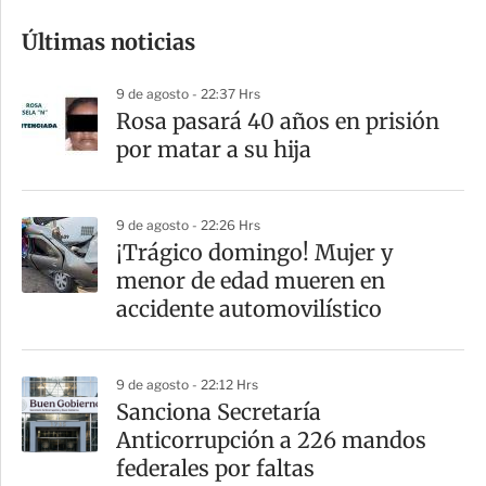
o
Últimas noticias
m
p
9 de agosto - 22:37 Hrs
a
Rosa pasará 40 años en prisión
r
por matar a su hija
t
i
9 de agosto - 22:26 Hrs
r
¡Trágico domingo! Mujer y
menor de edad mueren en
accidente automovilístico
9 de agosto - 22:12 Hrs
Sanciona Secretaría
Anticorrupción a 226 mandos
federales por faltas