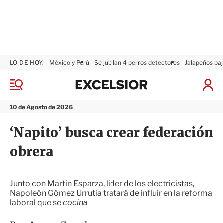
LO DE HOY:
México y Perú
Se jubilan 4 perros detectores
Jalapeños baj
E
x
M
I
c
e
n
n
e
i
10 de Agosto de 2026
ú
l
c
s
i
‘Napito’ busca crear federación
i
a
o
r
obrera
r
S
e
s
i
Junto con Martín Esparza, líder de los electricistas,
ó
Napoleón Gómez Urrutia tratará de influir en la reforma
n
laboral que se
cocina