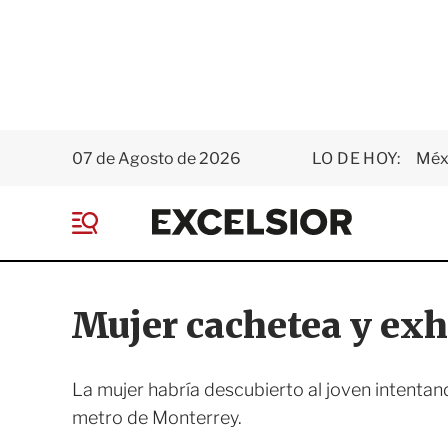
07 de Agosto de 2026
LO DE HOY:
Méxi
E
x
M
c
e
e
n
l
ú
s
Mujer cachetea y exh
i
o
r
La mujer habría descubierto al joven intentan
metro de Monterrey.