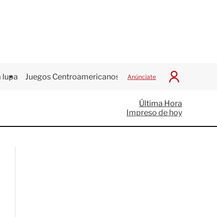
 lupa
Juegos Centroamericanos
Anúnciate
I
n
i
Última Hora
c
Impreso de hoy
i
a
r
S
e
s
i
ó
n