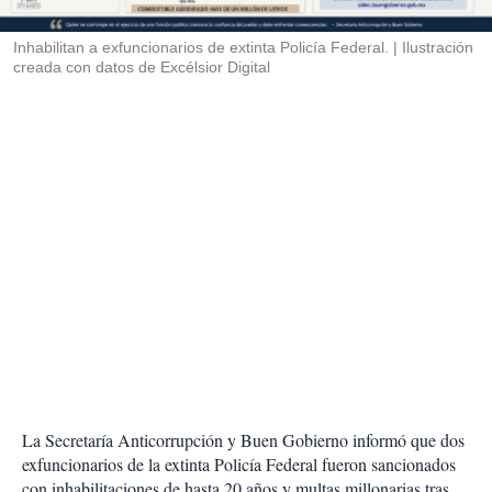
i
r
Inhabilitan a exfuncionarios de extinta Policía Federal.
Ilustración
creada con datos de Excélsior Digital
La Secretaría Anticorrupción y Buen Gobierno informó que dos
exfuncionarios de la extinta Policía Federal fueron sancionados
con inhabilitaciones de hasta 20 años y multas millonarias tras