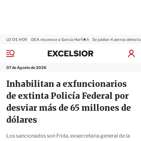
LO DE HOY:
DEA reconoce a García Harfuch
Se jubilan 4 perros detecto
E
x
M
I
c
e
n
n
e
i
07 de Agosto de 2026
ú
l
c
s
i
Inhabilitan a exfuncionarios
i
a
o
r
de extinta Policía Federal por
r
S
e
desviar más de 65 millones de
s
i
dólares
ó
n
Los sancionados son Frida, exsecretaria general de la