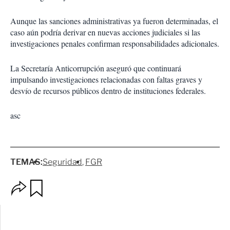
Aunque las sanciones administrativas ya fueron determinadas, el
caso aún podría derivar en nuevas acciones judiciales si las
investigaciones penales confirman responsabilidades adicionales.
La Secretaría Anticorrupción aseguró que continuará
impulsando investigaciones relacionadas con faltas graves y
desvío de recursos públicos dentro de instituciones federales.
asc
TEMAS:
Seguridad
FGR
O
G
p
u
c
a
i
r