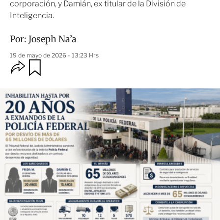
corporación, y Damián, ex titular de la División de
Inteligencia.
Por:
Joseph Na’a
19 de mayo de 2026 - 13:23 Hrs
O
G
u
p
a
c
r
i
d
o
a
n
r
e
s
d
e
c
o
m
p
a
r
t