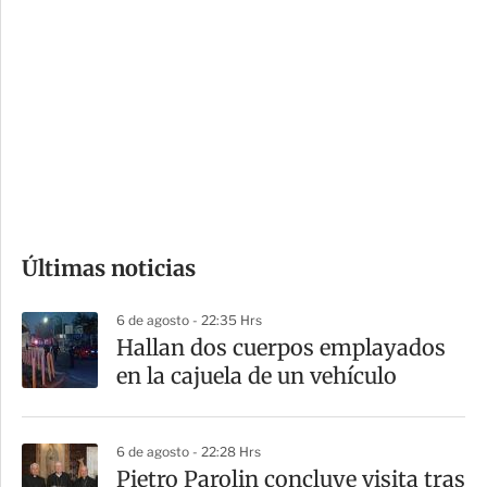
o
d
n
a
e
r
s
d
e
c
o
Últimas noticias
m
p
6 de agosto - 22:35 Hrs
a
Hallan dos cuerpos emplayados
r
en la cajuela de un vehículo
t
i
6 de agosto - 22:28 Hrs
r
Pietro Parolin concluye visita tras