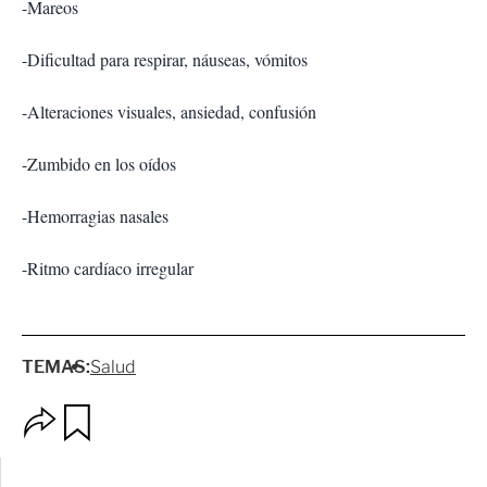
-Mareos
-Dificultad para respirar, náuseas, vómitos
-Alteraciones visuales, ansiedad, confusión
-Zumbido en los oídos
-Hemorragias nasales
-Ritmo cardíaco irregular
TEMAS:
Salud
O
G
p
u
c
a