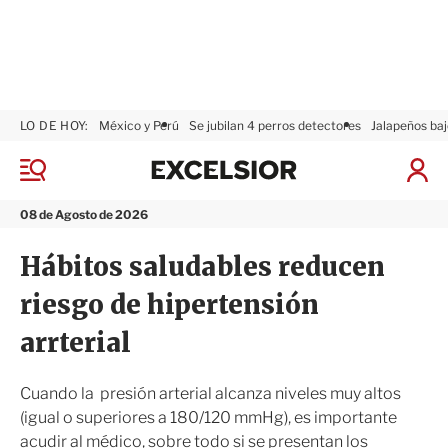
LO DE HOY:
México y Perú
Se jubilan 4 perros detectores
Jalapeños baj
E
x
M
I
c
e
n
n
e
i
08 de Agosto de 2026
ú
l
c
s
i
Hábitos saludables reducen
i
a
o
r
riesgo de hipertensión
r
S
e
arrterial
s
i
ó
Cuando la presión arterial alcanza niveles muy altos
n
(igual o superiores a 180/120 mmHg), es importante
acudir al médico, sobre todo si se presentan los