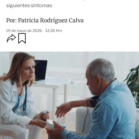
siguientes síntomas:
Por:
Patricia Rodríguez Calva
19 de mayo de 2026 - 12:26 Hrs
O
G
u
p
a
c
r
i
d
o
a
n
r
e
s
d
e
c
o
m
p
a
r
t
i