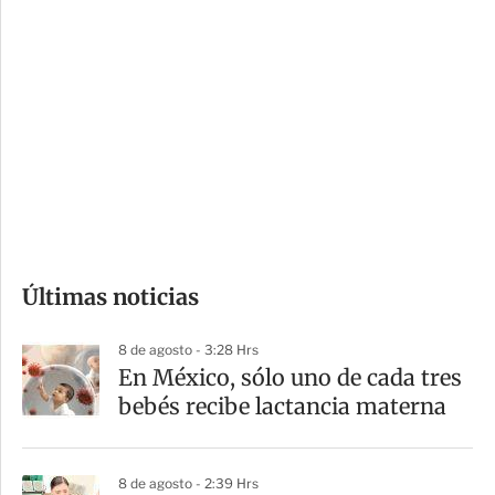
i
r
o
d
n
a
e
r
s
d
e
c
o
Últimas noticias
m
p
8 de agosto - 3:28 Hrs
a
En México, sólo uno de cada tres
r
bebés recibe lactancia materna
t
i
8 de agosto - 2:39 Hrs
r