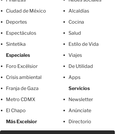
Ciudad de México
Alcaldías
Deportes
Cocina
Espectáculos
Salud
Sintetika
Estilo de Vida
Especiales
Viajes
Foro Excélsior
De Utilidad
Crisis ambiental
Apps
Franja de Gaza
Servicios
Metro CDMX
Newsletter
El Chapo
Anúnciate
Más Excelsior
Directorio
Mujeres
Suscripciones