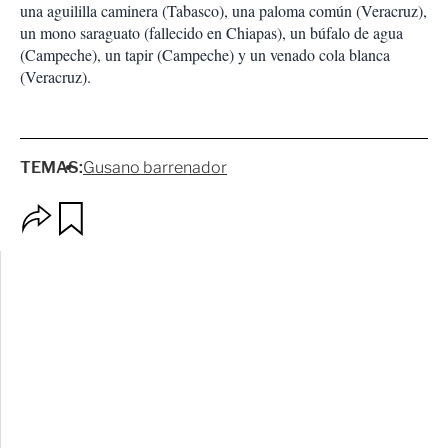
una aguililla caminera (Tabasco), una paloma común (Veracruz),
un mono saraguato (fallecido en Chiapas), un búfalo de agua
(Campeche), un tapir (Campeche) y un venado cola blanca
(Veracruz).
TEMAS:
Gusano barrenador
O
G
p
u
c
a
i
r
o
d
n
a
e
r
s
d