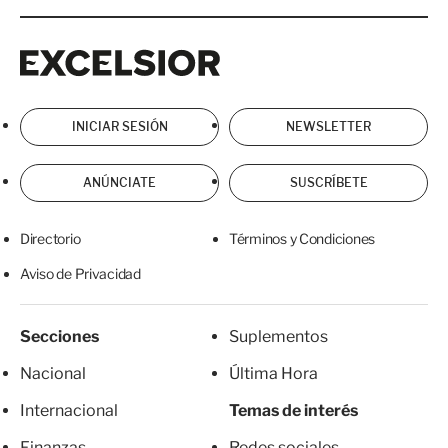
Excelsior
Excelsior
INICIAR SESIÓN
NEWSLETTER
ANÚNCIATE
SUSCRÍBETE
Directorio
Términos y Condiciones
Aviso de Privacidad
Secciones
Suplementos
Nacional
Última Hora
Internacional
Temas de interés
Finanzas
Redes sociales