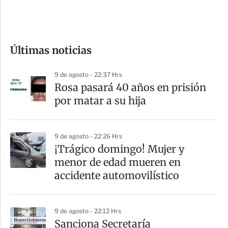
e
c
o
Últimas noticias
m
p
9 de agosto - 22:37 Hrs
a
Rosa pasará 40 años en prisión
r
por matar a su hija
t
i
9 de agosto - 22:26 Hrs
r
¡Trágico domingo! Mujer y
menor de edad mueren en
accidente automovilístico
9 de agosto - 22:12 Hrs
Sanciona Secretaría