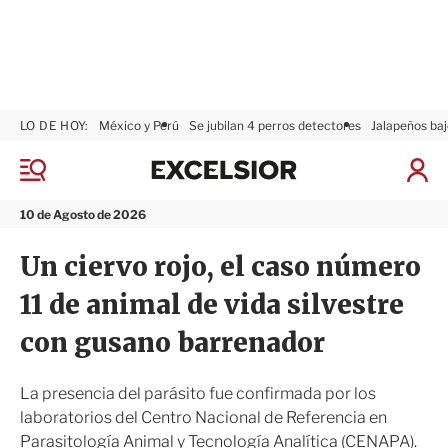
LO DE HOY:
México y Perú
Se jubilan 4 perros detectores
Jalapeños baj
E
x
M
I
c
e
n
n
e
i
10 de Agosto de 2026
ú
l
c
s
i
Un ciervo rojo, el caso número
i
a
o
r
11 de animal de vida silvestre
r
S
e
con gusano barrenador
s
i
ó
La presencia del parásito fue confirmada por los
n
laboratorios del Centro Nacional de Referencia en
Parasitología Animal y Tecnología Analítica (CENAPA).