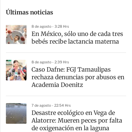
o
Últimas noticias
m
p
8 de agosto - 3:28 Hrs
a
En México, sólo uno de cada tres
r
bebés recibe lactancia materna
t
i
8 de agosto - 2:39 Hrs
r
Caso Dafne: FGJ Tamaulipas
rechaza denuncias por abusos en
Academia Doenitz
7 de agosto - 22:54 Hrs
Desastre ecológico en Vega de
Alatorre: Mueren peces por falta
de oxigenación en la laguna