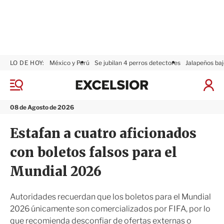
LO DE HOY:
México y Perú
Se jubilan 4 perros detectores
Jalapeños baj
E
x
M
I
c
e
n
n
e
i
08 de Agosto de 2026
ú
l
c
s
i
Estafan a cuatro aficionados
i
a
o
r
con boletos falsos para el
r
S
e
Mundial 2026
s
i
ó
Autoridades recuerdan que los boletos para el Mundial
n
2026 únicamente son comercializados por FIFA, por lo
que recomienda desconfiar de ofertas externas o