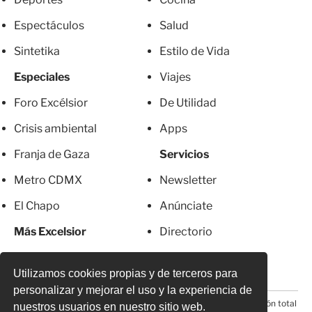
Espectáculos
Salud
Sintetika
Estilo de Vida
Especiales
Viajes
Foro Excélsior
De Utilidad
Crisis ambiental
Apps
Franja de Gaza
Servicios
Metro CDMX
Newsletter
El Chapo
Anúnciate
Más Excelsior
Directorio
Mujeres
Suscripciones
Utilizamos cookies propias y de terceros para
personalizar y mejorar el uso y la experiencia de
© 2026 Todos los derechos reservados. Prohibida la reproducción total
nuestros usuarios en nuestro sitio web.