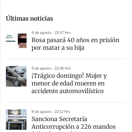
c
o
Últimas noticias
m
p
9 de agosto - 22:37 Hrs
a
Rosa pasará 40 años en prisión
r
por matar a su hija
t
i
9 de agosto - 22:26 Hrs
r
¡Trágico domingo! Mujer y
menor de edad mueren en
accidente automovilístico
9 de agosto - 22:12 Hrs
Sanciona Secretaría
Anticorrupción a 226 mandos