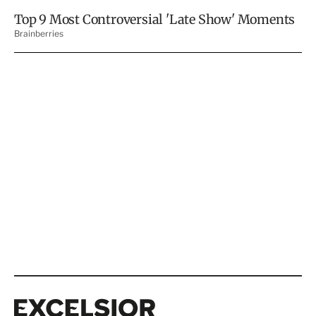
Excelsior
Excelsior