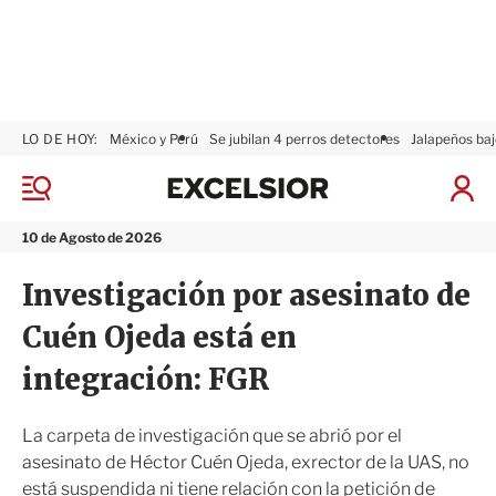
LO DE HOY:
México y Perú
Se jubilan 4 perros detectores
Jalapeños baj
E
x
M
I
c
e
n
n
e
i
10 de Agosto de 2026
ú
l
c
s
i
Investigación por asesinato de
i
a
o
r
Cuén Ojeda está en
r
S
e
integración: FGR
s
i
ó
La carpeta de investigación que se abrió por el
n
asesinato de Héctor Cuén Ojeda, exrector de la UAS, no
está suspendida ni tiene relación con la petición de