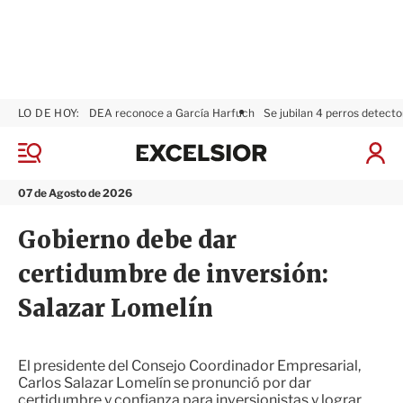
LO DE HOY:
DEA reconoce a García Harfuch
Se jubilan 4 perros detecto
E
x
M
I
c
e
n
n
e
i
07 de Agosto de 2026
ú
l
c
s
i
Gobierno debe dar
i
a
o
r
certidumbre de inversión:
r
S
e
Salazar Lomelín
s
i
ó
n
El presidente del Consejo Coordinador Empresarial,
Carlos Salazar Lomelín se pronunció por dar
certidumbre y confianza para inversionistas y lograr