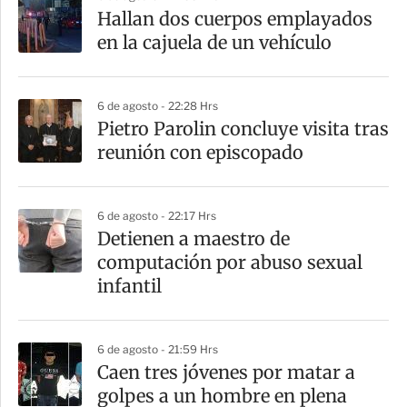
a
Hallan dos cuerpos emplayados
r
en la cajuela de un vehículo
t
i
6 de agosto - 22:28 Hrs
r
Pietro Parolin concluye visita tras
reunión con episcopado
6 de agosto - 22:17 Hrs
Detienen a maestro de
computación por abuso sexual
infantil
6 de agosto - 21:59 Hrs
Caen tres jóvenes por matar a
golpes a un hombre en plena