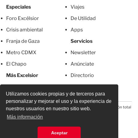
Especiales
Viajes
Foro Excélsior
De Utilidad
Crisis ambiental
Apps
Franja de Gaza
Servicios
Metro CDMX
Newsletter
El Chapo
Anúnciate
Más Excelsior
Directorio
Mujeres
Suscripciones
Utilizamos cookies propias y de terceros para
personalizar y mejorar el uso y la experiencia de
© 2026 Todos los derechos reservados. Prohibida la reproducción total
nuestros usuarios en nuestro sitio web.
o parcial, incluyendo cualquier medio electrónico*
Más información
Aceptar