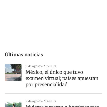
o
d
n
a
e
r
s
d
e
c
o
Últimas noticias
m
p
9 de agosto - 5:59 Hrs
a
México, el único que tuvo
r
examen virtual; países apuestan
t
por presencialidad
i
r
9 de agosto - 5:49 Hrs