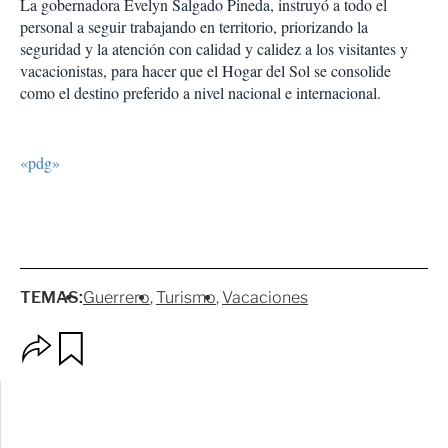
La gobernadora Evelyn Salgado Pineda, instruyó a todo el
personal a seguir trabajando en territorio, priorizando la
seguridad y la atención con calidad y calidez a los visitantes y
vacacionistas, para hacer que el Hogar del Sol se consolide
como el destino preferido a nivel nacional e internacional.
«pdg»
TEMAS:
Guerrero
Turismo
Vacaciones
O
G
p
u
c
a
i
r