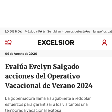
LO DE HOY:
México y Perú
Se jubilan 4 perros detectores
Jalapeños baj
E
x
M
I
c
e
n
n
e
i
09 de Agosto de 2026
ú
l
c
s
i
Evalúa Evelyn Salgado
i
a
o
r
acciones del Operativo
r
S
e
Vacacional de Verano 2024
s
i
ó
La gobernadora llama a su gabinete a redoblar
n
esfuerzos para garantizar a los visitantes una
temporada vacacional exitosa