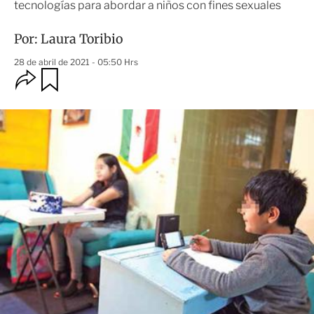
tecnologías para abordar a niños con fines sexuales
Por:
Laura Toribio
28 de abril de 2021 - 05:50 Hrs
O
G
u
p
a
c
r
i
d
o
a
n
r
e
s
d
e
c
o
m
p
a
r
t
i
r