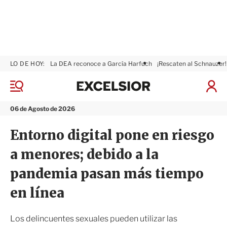
LO DE HOY:
La DEA reconoce a García Harfuch
¡Rescaten al Schnauzer!
E
x
M
I
c
e
n
n
e
i
06 de Agosto de 2026
ú
l
c
s
i
Entorno digital pone en riesgo
i
a
o
r
a menores; debido a la
r
S
e
pandemia pasan más tiempo
s
i
en línea
ó
n
Los delincuentes sexuales pueden utilizar las