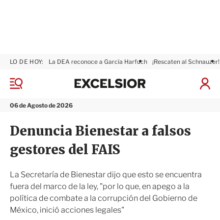
LO DE HOY:
La DEA reconoce a García Harfuch
¡Rescaten al Schnauzer!
E
x
M
I
c
e
n
n
e
i
06 de Agosto de 2026
ú
l
c
s
i
Denuncia Bienestar a falsos
i
a
o
r
gestores del FAIS
r
S
e
s
La Secretaría de Bienestar dijo que esto se encuentra
i
fuera del marco de la ley, "por lo que, en apego a la
ó
política de combate a la corrupción del Gobierno de
n
México, inició acciones legales"