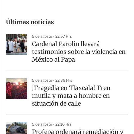
c
o
Últimas noticias
m
p
5 de agosto - 22:57 Hrs
a
Cardenal Parolin llevará
r
testimonios sobre la violencia en
t
México al Papa
i
r
5 de agosto - 22:36 Hrs
¡Tragedia en Tlaxcala! Tren
mutila y mata a hombre en
situación de calle
5 de agosto - 22:10 Hrs
Profepa ordenará remediación y