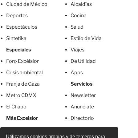
Ciudad de México
Alcaldías
Deportes
Cocina
Espectáculos
Salud
Sintetika
Estilo de Vida
Especiales
Viajes
Foro Excélsior
De Utilidad
Crisis ambiental
Apps
Franja de Gaza
Servicios
Metro CDMX
Newsletter
El Chapo
Anúnciate
Más Excelsior
Directorio
Mujeres
Suscripciones
Utilizamos cookies propias y de terceros para