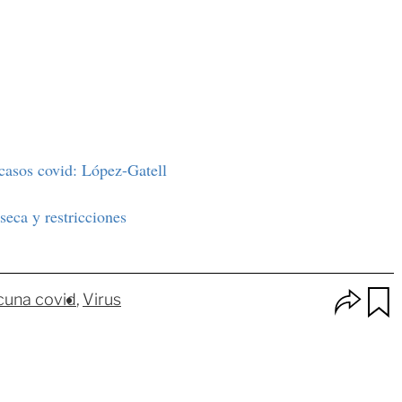
asos covid: López-Gatell
seca y restricciones
O
cuna covid
Virus
p
u
c
a
i
r
o
d