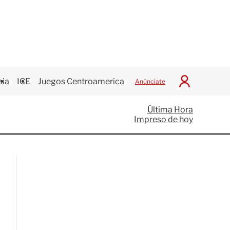
cia
ICE
Juegos Centroamericanos
Anúnciate
I
n
i
Última Hora
c
Impreso de hoy
i
a
r
S
e
s
i
ó
n