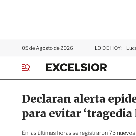
05 de Agosto de 2026
LO DE HOY:
Luc
E
x
M
c
e
e
n
l
ú
s
Declaran alerta epi
i
o
para evitar ‘tragedi
r
En las últimas horas se registraron 73 nuevos