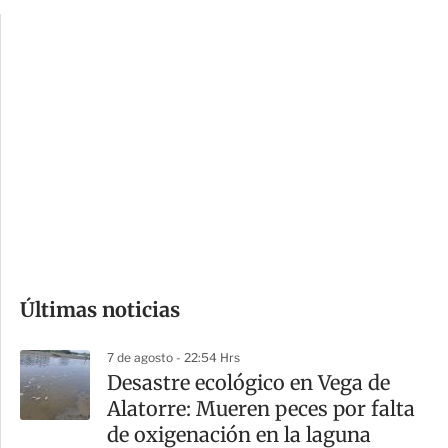
p
u
c
a
i
r
o
d
n
a
e
r
s
d
e
c
o
Últimas noticias
m
p
7 de agosto - 22:54 Hrs
a
Desastre ecológico en Vega de
r
Alatorre: Mueren peces por falta
t
de oxigenación en la laguna