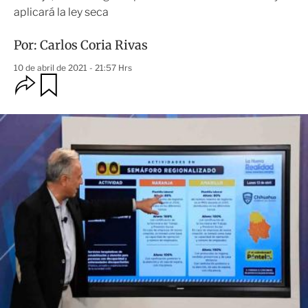
aplicará la ley seca
Por:
Carlos Coria Rivas
10 de abril de 2021 - 21:57 Hrs
O
G
u
p
a
c
r
i
d
o
a
n
r
e
s
d
e
c
o
m
p
a
r
t
i