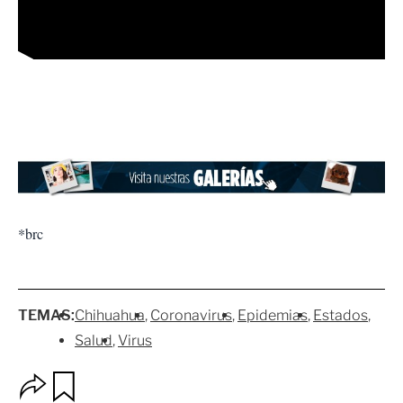
*brc
TEMAS:
Chihuahua
Coronavirus
Epidemias
Estados
Salud
Virus
O
G