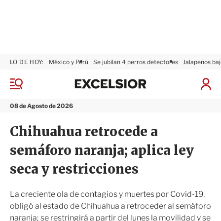
LO DE HOY:
México y Perú
Se jubilan 4 perros detectores
Jalapeños baj
E
x
M
I
c
e
n
n
e
i
08 de Agosto de 2026
ú
l
c
s
i
Chihuahua retrocede a
i
a
o
r
semáforo naranja; aplica ley
r
S
e
seca y restricciones
s
i
ó
La creciente ola de contagios y muertes por Covid-19,
n
obligó al estado de Chihuahua a retroceder al semáforo
naranja; se restringirá a partir del lunes la movilidad y se