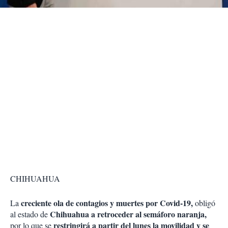
r
CHIHUAHUA
creciente ola de contagios y muertes por Covid-19,
La
obligó
Chihuahua a retroceder al semáforo naranja,
al estado de
restringirá a partir del lunes la movilidad y se
por lo que se