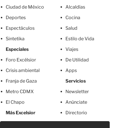
Ciudad de México
Alcaldías
Deportes
Cocina
Espectáculos
Salud
Sintetika
Estilo de Vida
Especiales
Viajes
Foro Excélsior
De Utilidad
Crisis ambiental
Apps
Franja de Gaza
Servicios
Metro CDMX
Newsletter
El Chapo
Anúnciate
Más Excelsior
Directorio
Mujeres
Suscripciones