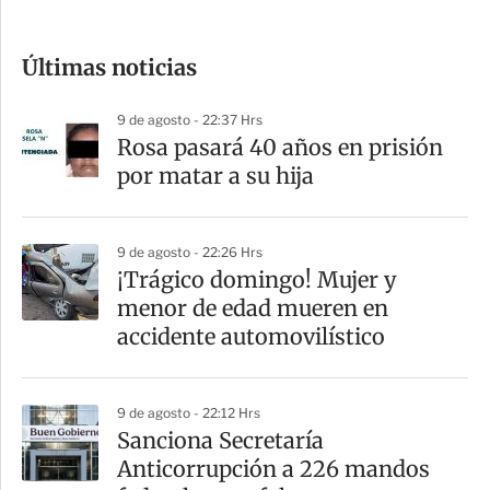
c
o
Últimas noticias
m
p
9 de agosto - 22:37 Hrs
a
Rosa pasará 40 años en prisión
r
por matar a su hija
t
i
9 de agosto - 22:26 Hrs
r
¡Trágico domingo! Mujer y
menor de edad mueren en
accidente automovilístico
9 de agosto - 22:12 Hrs
Sanciona Secretaría
Anticorrupción a 226 mandos