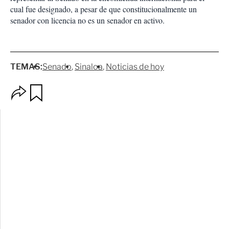
cual fue designado, a pesar de que constitucionalmente un
senador con licencia no es un senador en activo.
TEMAS:
Senado
Sinaloa
Noticias de hoy
O
G
p
u
c
a
i
r
o
d
n
a
e
r
s
d
e