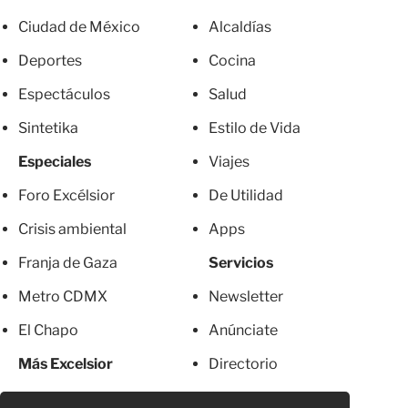
Ciudad de México
Alcaldías
Deportes
Cocina
Espectáculos
Salud
Sintetika
Estilo de Vida
Especiales
Viajes
Foro Excélsior
De Utilidad
Crisis ambiental
Apps
Franja de Gaza
Servicios
Metro CDMX
Newsletter
El Chapo
Anúnciate
Más Excelsior
Directorio
Mujeres
Suscripciones