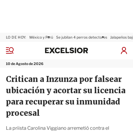
LO DE HOY:
México y Perú
Se jubilan 4 perros detectores
Jalapeños baj
E
x
M
I
c
e
n
n
e
i
10 de Agosto de 2026
ú
l
c
s
i
Critican a Inzunza por falsear
i
a
o
r
ubicación y acortar su licencia
r
S
e
para recuperar su inmunidad
s
i
procesal
ó
n
La priista Carolina Viggiano arremetió contra el