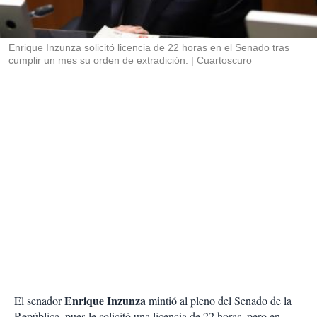
t
i
r
Enrique Inzunza solicitó licencia de 22 horas en el Senado tras
cumplir un mes su orden de extradición.
Cuartoscuro
Enrique Inzunza
El senador
mintió al pleno del Senado de la
República, pues le solicitó una licencia de 22 horas, pero en