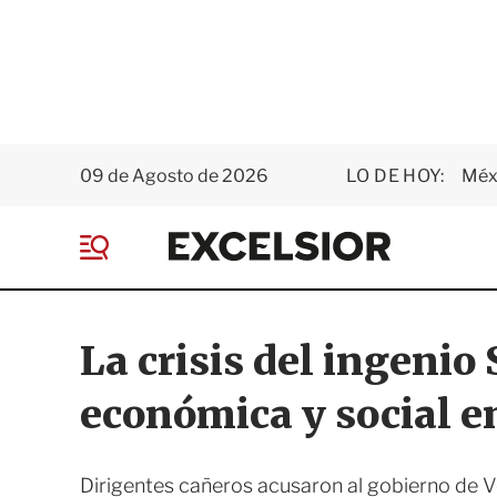
09 de Agosto de 2026
LO DE HOY:
Méxi
E
x
M
c
e
e
n
l
ú
s
La crisis del ingeni
i
o
económica y social e
r
Dirigentes cañeros acusaron al gobierno de V