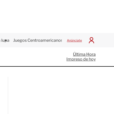
 lupa
Juegos Centroamericanos
Anúnciate
I
n
i
Última Hora
c
Impreso de hoy
i
a
r
S
e
s
i
ó
n