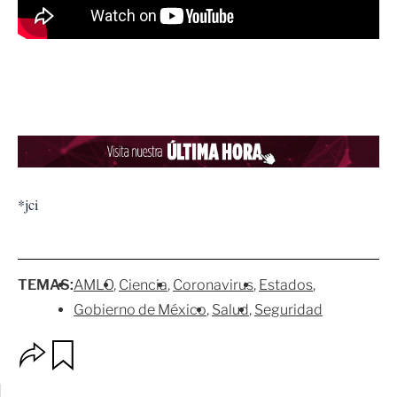
*jci
TEMAS:
AMLO
Ciencia
Coronavirus
Estados
Gobierno de México
Salud
Seguridad
O
G
p
u