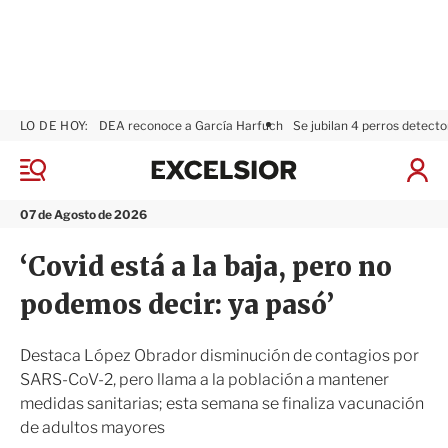
LO DE HOY:
DEA reconoce a García Harfuch
Se jubilan 4 perros detecto
E
x
M
I
c
e
n
n
e
i
07 de Agosto de 2026
ú
l
c
s
i
‘Covid está a la baja, pero no
i
a
o
r
podemos decir: ya pasó’
r
S
e
s
Destaca López Obrador disminución de contagios por
i
SARS-CoV-2, pero llama a la población a mantener
ó
medidas sanitarias; esta semana se finaliza vacunación
n
de adultos mayores