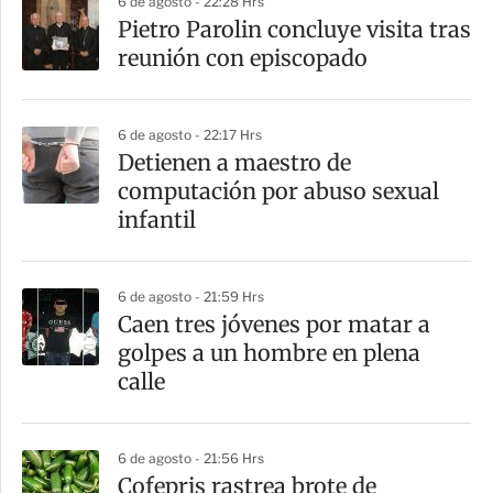
6 de agosto - 22:28 Hrs
r
Pietro Parolin concluye visita tras
reunión con episcopado
6 de agosto - 22:17 Hrs
Detienen a maestro de
computación por abuso sexual
infantil
6 de agosto - 21:59 Hrs
Caen tres jóvenes por matar a
golpes a un hombre en plena
calle
6 de agosto - 21:56 Hrs
Cofepris rastrea brote de