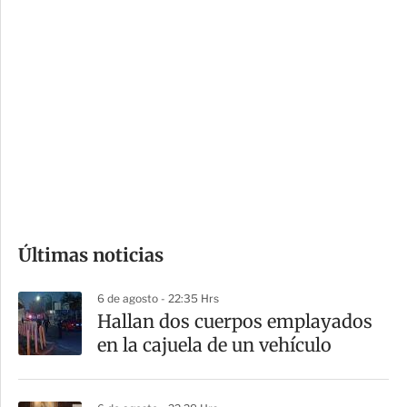
c
a
i
r
o
d
n
a
e
r
s
d
e
c
o
Últimas noticias
m
p
6 de agosto - 22:35 Hrs
a
Hallan dos cuerpos emplayados
r
en la cajuela de un vehículo
t
i