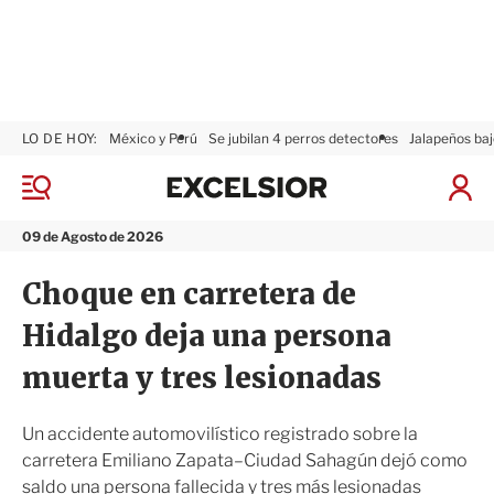
LO DE HOY:
México y Perú
Se jubilan 4 perros detectores
Jalapeños baj
E
x
M
I
c
e
n
n
e
i
09 de Agosto de 2026
ú
l
c
s
i
Choque en carretera de
i
a
o
r
Hidalgo deja una persona
r
S
e
muerta y tres lesionadas
s
i
ó
Un accidente automovilístico registrado sobre la
n
carretera Emiliano Zapata–Ciudad Sahagún dejó como
saldo una persona fallecida y tres más lesionadas