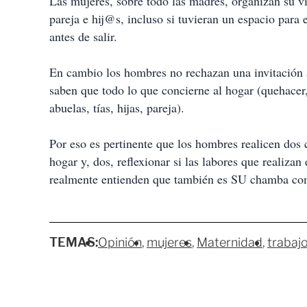
Las mujeres, sobre todo las madres, organizan su v
pareja e hij@s, incluso si tuvieran un espacio para
antes de salir.
En cambio los hombres no rechazan una invitación a
saben que todo lo que concierne al hogar (quehacer
abuelas, tías, hijas, pareja).
Por eso es pertinente que los hombres realicen dos 
hogar y, dos, reflexionar si las labores que realiza
realmente entienden que también es SU chamba como 
TEMAS:
Opinión
mujeres
Maternidad
trabaj