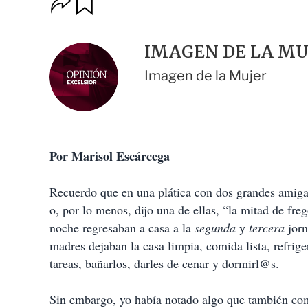
u
p
a
c
r
i
d
IMAGEN DE LA MU
o
a
n
r
Imagen de la Mujer
e
s
d
e
c
o
Por Marisol Escárcega
m
p
a
Recuerdo que en una plática con dos grandes amig
r
t
o, por lo menos, dijo una de ellas, “la mitad de fr
i
noche regresaban a casa a la
segunda
y
tercera
jorn
r
madres dejaban la casa limpia, comida lista, refrige
tareas, bañarlos, darles de cenar y dormirl@s.
Sin embargo, yo había notado algo que también com