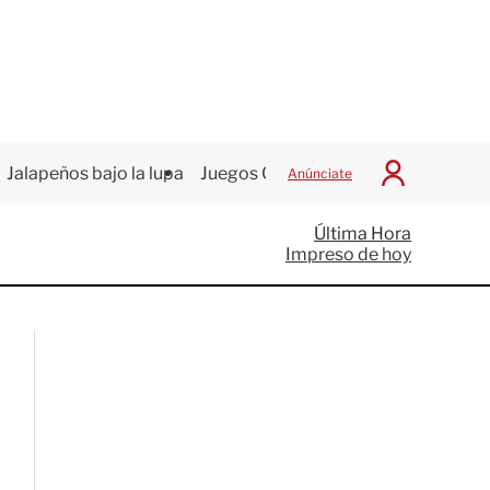
Jalapeños bajo la lupa
Juegos Centroamericanos
Anúnciate
I
n
i
Última Hora
c
Impreso de hoy
i
a
r
S
e
s
i
ó
n