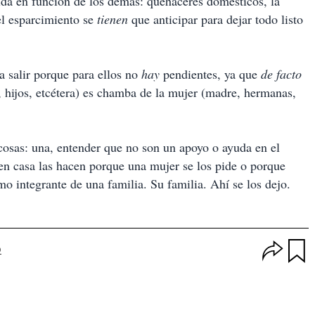
ida en función de los demás: quehaceres domésticos, la
 el esparcimiento se
tienen
que anticipar para dejar todo listo
 salir porque para ellos no
hay
pendientes, ya que
de facto
, hijos, etcétera) es chamba de la mujer (madre, hermanas,
cosas: una, entender que no son un apoyo o ayuda en el
n en casa las hacen porque una mujer se los pide o porque
integrante de una familia. Su familia. Ahí se los dejo.
O
o
p
u
c
a
i
r