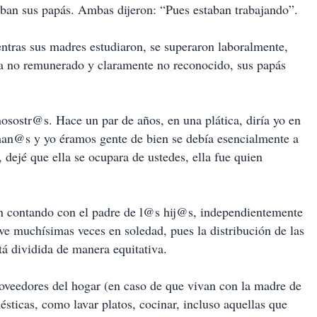
an sus papás. Ambas dijeron: “Pues estaban trabajando”.
tras sus madres estudiaron, se superaron laboralmente,
asa no remunerado y claramente no reconocido, sus papás
osostr@s. Hace un par de años, en una plática, diría yo en
rman@s y yo éramos gente de bien se debía esencialmente a
 dejé que ella se ocupara de ustedes, ella fue quien
n contando con el padre de l@s hij@s, independientemente
ive muchísimas veces en soledad, pues la distribución de las
tá dividida de manera equitativa.
veedores del hogar (en caso de que vivan con la madre de
ésticas, como lavar platos, cocinar, incluso aquellas que