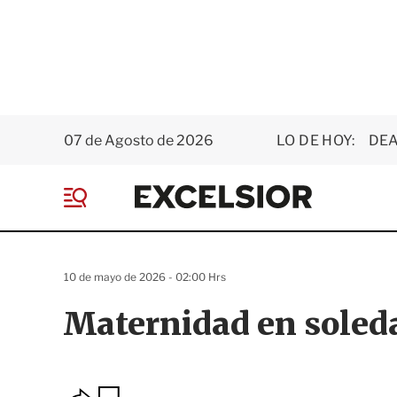
07 de Agosto de 2026
LO DE HOY:
DEA
E
x
M
c
e
e
n
l
ú
s
10 de mayo de 2026 - 02:00 Hrs
i
o
Maternidad en soled
r
O
G