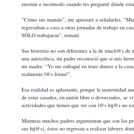
enorme e incómodo cuando les pregunté dónde estab
“Cómo sus mamás”, me apresuré a señalarles. “Mien
regresaban a casa a otras jornadas de trabajo en c
SÓLO trabajaron”, rematé.
Sus historias no son diferentes a la de much@s de n
una autocrítica, mi padre reconoció que si mis he
mi madre. “Yo me enfoqué en traer dinero a la casa,
realmente l@s formó”.
Esa realidad es aplastante, porque
la maternidad au
de estar casados, en unión libre o divorciados, se v
actividades que tienen que ver con l@s hij@s no es
Mientras muchos padres argumentan que son los pro
sus hij@s), éstos no regresan a realizar labores dom