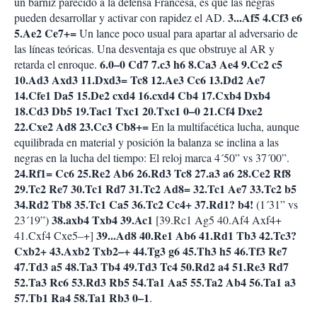
un barniz parecido a la defensa Francesa, es que las negras
3...Af5 4.Cf3 e6
pueden desarrollar y activar con rapidez el AD.
5.Ae2 Ce7+=
Un lance poco usual para apartar al adversario de
las líneas teóricas. Una desventaja es que obstruye al AR y
6.0–0 Cd7 7.c3 h6 8.Ca3 Ae4 9.Cc2 c5
retarda el enroque.
10.Ad3 Axd3 11.Dxd3= Tc8 12.Ae3 Cc6 13.Dd2 Ae7
14.Cfe1 Da5 15.De2 cxd4 16.cxd4 Cb4 17.Cxb4 Dxb4
18.Cd3 Db5 19.Tac1 Txc1 20.Txc1 0–0 21.Cf4 Dxe2
22.Cxe2 Ad8 23.Cc3 Cb8+=
En la multifacética lucha, aunque
equilibrada en material y posición la balanza se inclina a las
negras en la lucha del tiempo: El reloj marca 4´50” vs 37´00”.
24.Rf1= Cc6 25.Re2 Ab6 26.Rd3 Tc8 27.a3 a6 28.Ce2 Rf8
29.Tc2 Re7 30.Tc1 Rd7
31.Tc2 Ad8= 32.Tc1 Ae7 33.Tc2 b5
34.Rd2 Tb8 35.Tc1 Ca5 36.Tc2 Cc4+ 37.Rd1? b4!
(1´31” vs
38.axb4 Txb4 39.Ac1
23´19”)
[39.Rc1 Ag5 40.Af4 Axf4+
39...Ad8 40.Re1 Ab6 41.Rd1 Tb3 42.Tc3?
41.Cxf4 Cxe5–+]
Cxb2+ 43.Axb2 Txb2–+ 44.Tg3 g6 45.Th3 h5 46.Tf3 Re7
47.Td3 a5 48.Ta3 Tb4 49.Td3 Tc4 50.Rd2 a4 51.Re3 Rd7
52.Ta3 Rc6 53.Rd3 Rb5 54.Ta1 Aa5 55.Ta2 Ab4 56.Ta1 a3
57.Tb1 Ra4 58.Ta1 Rb3 0–1
.