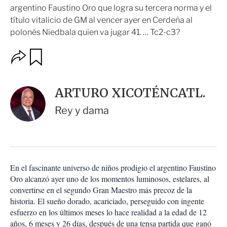
argentino Faustino Oro que logra su tercera norma y el
título vitalicio de GM al vencer ayer en Cerdeña al
polonés Niedbala quien va jugar 41. … Tc2-c3?
O
G
u
p
a
c
r
i
d
ARTURO XICOTÉNCATL.
o
a
n
r
Rey y dama
e
s
d
e
c
o
En el fascinante universo de niños prodigio el argentino Faustino
m
Oro alcanzó ayer uno de los momentos luminosos, estelares, al
p
a
convertirse en el segundo Gran Maestro más precoz de la
r
historia. El sueño dorado, acariciado, perseguido con ingente
t
esfuerzo en los últimos meses lo hace realidad a la edad de 12
i
años, 6 meses y 26 días, después de una tensa partida que ganó
r