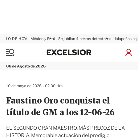
LO DE HOY:
México y Perú
Se jubilan 4 perros detectores
Jalapeños baj
E
x
M
I
c
e
n
n
e
i
08 de Agosto de 2026
ú
l
c
s
i
i
a
10 de mayo de 2026 - 02:00 Hrs
o
r
r
S
Faustino Oro conquista el
e
s
título de GM a los 12-06-26
i
ó
n
EL SEGUNDO GRAN MAESTRO, MÁS PRECOZ DE LA
HISTORIA. Memorable actuación del prodigio