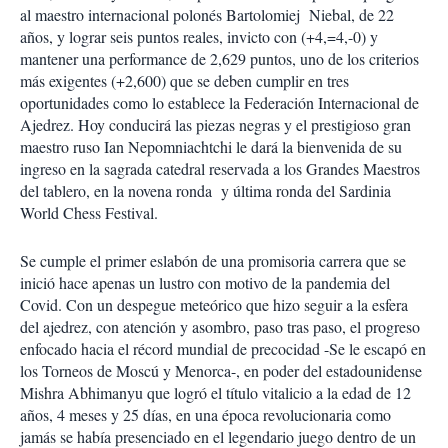
al maestro internacional polonés Bartolomiej Niebal, de 22
años, y lograr seis puntos reales, invicto con (+4,=4,-0) y
mantener una performance de 2,629 puntos, uno de los criterios
más exigentes (+2,600) que se deben cumplir en tres
oportunidades como lo establece la Federación Internacional de
Ajedrez. Hoy conducirá las piezas negras y el prestigioso gran
maestro ruso Ian Nepomniachtchi le dará la bienvenida de su
ingreso en la sagrada catedral reservada a los Grandes Maestros
del tablero, en la novena ronda y última ronda del Sardinia
World Chess Festival.
Se cumple el primer eslabón de una promisoria carrera que se
inició hace apenas un lustro con motivo de la pandemia del
Covid. Con un despegue meteórico que hizo seguir a la esfera
del ajedrez, con atención y asombro, paso tras paso, el progreso
enfocado hacia el récord mundial de precocidad -Se le escapó en
los Torneos de Moscú y Menorca-, en poder del estadounidense
Mishra Abhimanyu que logró el título vitalicio a la edad de 12
años, 4 meses y 25 días, en una época revolucionaria como
jamás se había presenciado en el legendario juego dentro de un