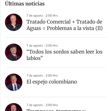
Últimas noticias
p
a
7 de agosto - 2:00 Hrs
r
Tratado Comercial + Tratado de
t
Aguas = Problemas a la vista (II)
i
r
7 de agosto - 2:00 Hrs
“Todos los sordos saben leer los
labios”
7 de agosto - 2:00 Hrs
El espejo colombiano
7 de agosto - 2:00 Hrs