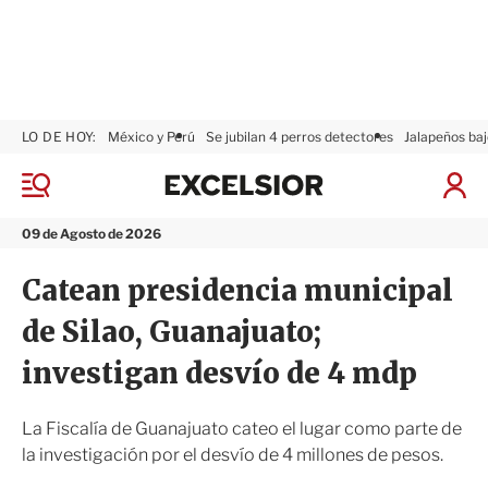
LO DE HOY:
México y Perú
Se jubilan 4 perros detectores
Jalapeños baj
E
x
M
I
c
e
n
n
e
i
09 de Agosto de 2026
ú
l
c
s
i
Catean presidencia municipal
i
a
o
r
de Silao, Guanajuato;
r
S
e
investigan desvío de 4 mdp
s
i
ó
La Fiscalía de Guanajuato cateo el lugar como parte de
n
la investigación por el desvío de 4 millones de pesos.