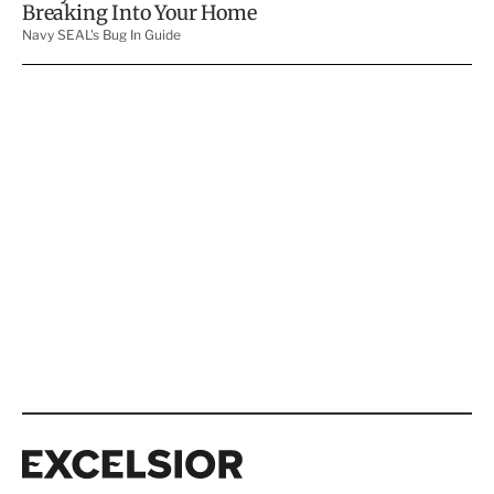
Excelsior
Excelsior