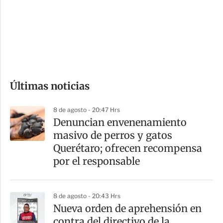
e
r
s
d
e
c
o
Últimas noticias
m
p
8 de agosto - 20:47 Hrs
a
Denuncian envenenamiento
r
masivo de perros y gatos
t
Querétaro; ofrecen recompensa
i
por el responsable
r
8 de agosto - 20:43 Hrs
Nueva orden de aprehensión en
contra del directivo de la