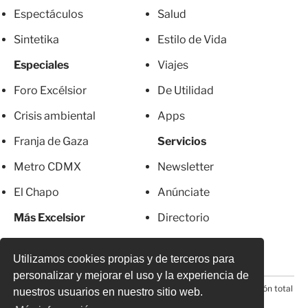
Espectáculos
Salud
Sintetika
Estilo de Vida
Especiales
Viajes
Foro Excélsior
De Utilidad
Crisis ambiental
Apps
Franja de Gaza
Servicios
Metro CDMX
Newsletter
El Chapo
Anúnciate
Más Excelsior
Directorio
Mujeres
Suscripciones
Utilizamos cookies propias y de terceros para
personalizar y mejorar el uso y la experiencia de
© 2026 Todos los derechos reservados. Prohibida la reproducción total
nuestros usuarios en nuestro sitio web.
o parcial, incluyendo cualquier medio electrónico*