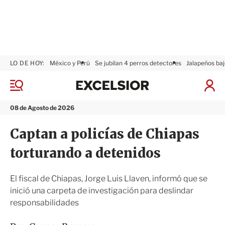
LO DE HOY:
México y Perú
Se jubilan 4 perros detectores
Jalapeños baj
E
x
M
I
c
e
n
n
e
i
08 de Agosto de 2026
ú
l
c
s
i
Captan a policías de Chiapas
i
a
o
r
torturando a detenidos
r
S
e
s
El fiscal de Chiapas, Jorge Luis Llaven, informó que se
i
inició una carpeta de investigación para deslindar
ó
responsabilidades
n