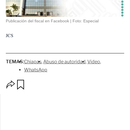
Publicación del fiscal en Facebook
Foto: Especial
JCS
TEMAS:
Chiapas
Abuso de autoridad
Video
WhatsApp
O
G
p
u
c
a
i
r
o
d
n
a