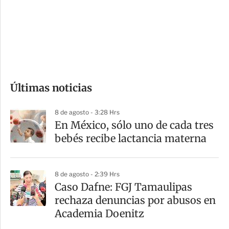
e
r
s
d
e
c
o
Últimas noticias
m
p
8 de agosto - 3:28 Hrs
a
En México, sólo uno de cada tres
r
bebés recibe lactancia materna
t
i
8 de agosto - 2:39 Hrs
r
Caso Dafne: FGJ Tamaulipas
rechaza denuncias por abusos en
Academia Doenitz