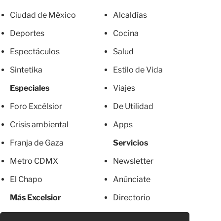
Ciudad de México
Alcaldías
Deportes
Cocina
Espectáculos
Salud
Sintetika
Estilo de Vida
Especiales
Viajes
Foro Excélsior
De Utilidad
Crisis ambiental
Apps
Franja de Gaza
Servicios
Metro CDMX
Newsletter
El Chapo
Anúnciate
Más Excelsior
Directorio
Mujeres
Suscripciones