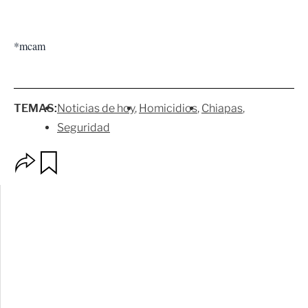
*mcam
TEMAS:
Noticias de hoy
Homicidios
Chiapas
Seguridad
O
G
p
u
c
a
i
r
o
d
n
a
e
r
s