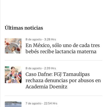
d
e
c
o
Últimas noticias
m
p
8 de agosto - 3:28 Hrs
a
En México, sólo uno de cada tres
r
bebés recibe lactancia materna
t
i
8 de agosto - 2:39 Hrs
r
Caso Dafne: FGJ Tamaulipas
rechaza denuncias por abusos en
Academia Doenitz
7 de agosto - 22:54 Hrs