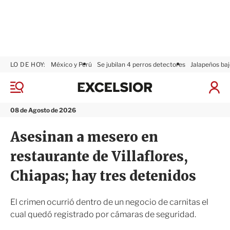
LO DE HOY:
México y Perú
Se jubilan 4 perros detectores
Jalapeños baj
E
x
M
I
c
e
n
n
e
i
08 de Agosto de 2026
ú
l
c
s
i
Asesinan a mesero en
i
a
o
r
restaurante de Villaflores,
r
S
e
Chiapas; hay tres detenidos
s
i
ó
El crimen ocurrió dentro de un negocio de carnitas el
n
cual quedó registrado por cámaras de seguridad.