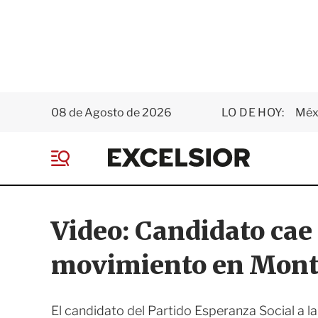
08 de Agosto de 2026
LO DE HOY:
Méxi
E
x
M
c
e
e
n
l
ú
s
Video: Candidato cae 
i
o
movimiento en Mont
r
El candidato del Partido Esperanza Social a l