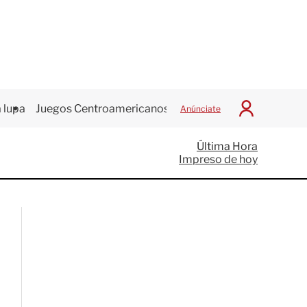
 lupa
Juegos Centroamericanos
Anúnciate
I
n
i
Última Hora
c
Impreso de hoy
i
a
r
S
e
s
i
ó
n