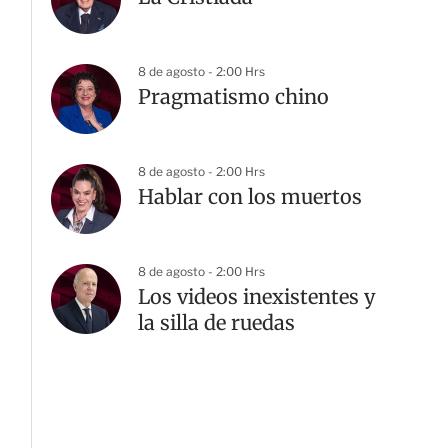
8 de agosto - 2:00 Hrs
Pragmatismo chino
8 de agosto - 2:00 Hrs
Hablar con los muertos
8 de agosto - 2:00 Hrs
Los videos inexistentes y
la silla de ruedas
G