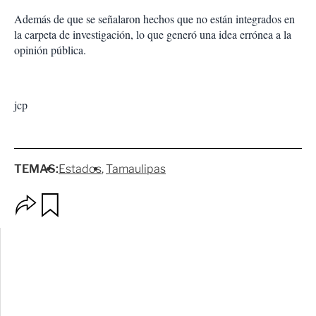
Además de que se señalaron hechos que no están integrados en
la carpeta de investigación, lo que generó una idea errónea a la
opinión pública.
jcp
TEMAS:
Estados
Tamaulipas
O
G
p
u
c
a
i
r
o
d
n
a