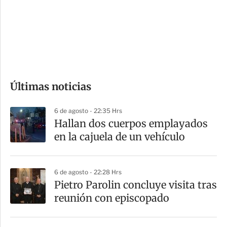
e
r
s
d
e
c
o
Últimas noticias
m
p
6 de agosto - 22:35 Hrs
a
Hallan dos cuerpos emplayados
r
en la cajuela de un vehículo
t
i
6 de agosto - 22:28 Hrs
r
Pietro Parolin concluye visita tras
reunión con episcopado