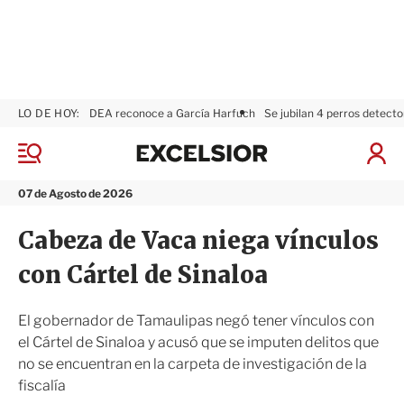
LO DE HOY:
DEA reconoce a García Harfuch
Se jubilan 4 perros detecto
E
x
M
I
c
e
n
n
e
i
07 de Agosto de 2026
ú
l
c
s
i
Cabeza de Vaca niega vínculos
i
a
o
r
con Cártel de Sinaloa
r
S
e
s
El gobernador de Tamaulipas negó tener vínculos con
i
el Cártel de Sinaloa y acusó que se imputen delitos que
ó
no se encuentran en la carpeta de investigación de la
n
fiscalía