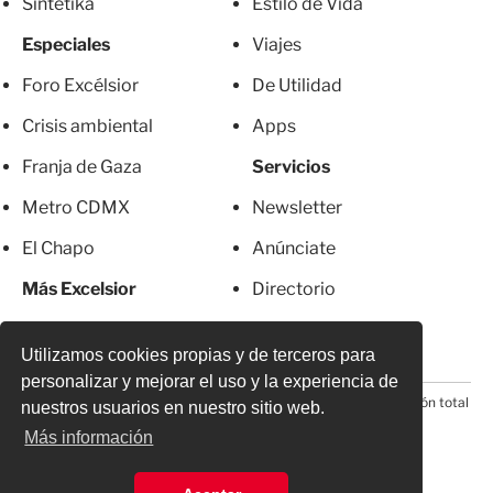
Sintetika
Estilo de Vida
Especiales
Viajes
Foro Excélsior
De Utilidad
Crisis ambiental
Apps
Franja de Gaza
Servicios
Metro CDMX
Newsletter
El Chapo
Anúnciate
Más Excelsior
Directorio
Mujeres
Suscripciones
Utilizamos cookies propias y de terceros para
personalizar y mejorar el uso y la experiencia de
© 2026 Todos los derechos reservados. Prohibida la reproducción total
nuestros usuarios en nuestro sitio web.
o parcial, incluyendo cualquier medio electrónico*
Más información