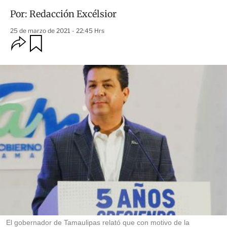
Por:
Redacción Excélsior
25 de marzo de 2021 - 22:45 Hrs
O
G
u
p
a
c
r
i
d
o
a
n
r
e
s
d
e
c
o
m
p
a
r
t
i
r
El gobernador de Tamaulipas relató que con motivo de la