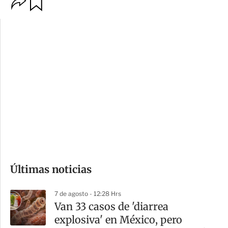
O
G
p
u
c
a
i
r
o
d
n
a
e
r
s
d
e
c
o
Últimas noticias
m
p
7 de agosto - 12:28 Hrs
a
Van 33 casos de 'diarrea
r
explosiva' en México, pero