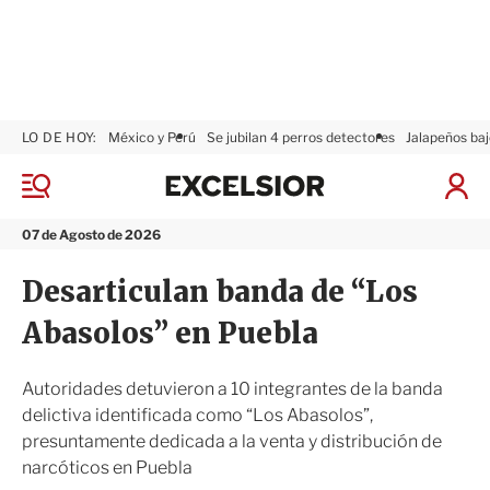
LO DE HOY:
México y Perú
Se jubilan 4 perros detectores
Jalapeños baj
E
x
M
I
c
e
n
n
e
i
07 de Agosto de 2026
ú
l
c
s
i
Desarticulan banda de “Los
i
a
o
r
Abasolos” en Puebla
r
S
e
s
Autoridades detuvieron a 10 integrantes de la banda
i
delictiva identificada como “Los Abasolos”,
ó
presuntamente dedicada a la venta y distribución de
n
narcóticos en Puebla