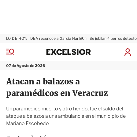
LO DE HOY:
DEA reconoce a García Harfuch
Se jubilan 4 perros detecto
E
x
M
I
c
e
n
n
e
i
07 de Agosto de 2026
ú
l
c
s
i
Atacan a balazos a
i
a
o
r
paramédicos en Veracruz
r
S
e
s
Un paramédico muerto y otro herido, fue el saldo del
i
ataque a balazos a una ambulancia en el municipio de
ó
Mariano Escobedo
n