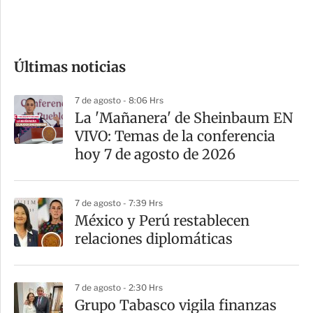
e
c
o
Últimas noticias
m
p
7 de agosto - 8:06 Hrs
a
La 'Mañanera' de Sheinbaum EN
r
VIVO: Temas de la conferencia
t
hoy 7 de agosto de 2026
i
r
7 de agosto - 7:39 Hrs
México y Perú restablecen
relaciones diplomáticas
7 de agosto - 2:30 Hrs
Grupo Tabasco vigila finanzas