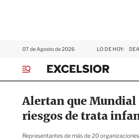
07 de Agosto de 2026
LO DE HOY:
DEA
E
x
M
c
e
e
n
l
ú
s
Alertan que Mundial 
i
o
riesgos de trata infa
r
Representantes de más de 20 organizaciones 