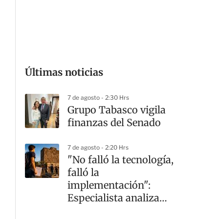
G
Últimas noticias
7 de agosto - 2:30 Hrs
Grupo Tabasco vigila
finanzas del Senado
7 de agosto - 2:20 Hrs
"No falló la tecnología,
falló la
implementación":
Especialista analiza
crisis en la UNAM