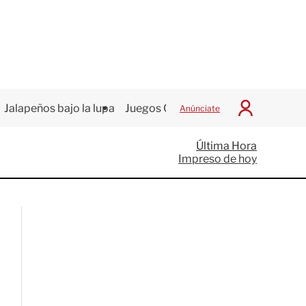
Jalapeños bajo la lupa
Juegos Centroamericanos
Anúnciate
I
n
i
Última Hora
c
Impreso de hoy
i
a
r
S
e
s
i
ó
n