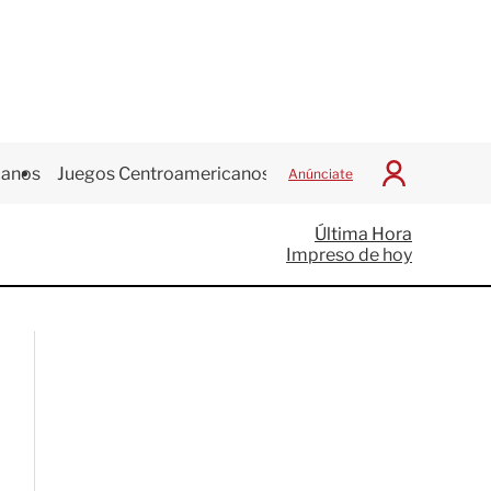
canos
Juegos Centroamericanos
Anúnciate
I
n
i
Última Hora
c
Impreso de hoy
i
a
r
S
e
s
i
ó
n