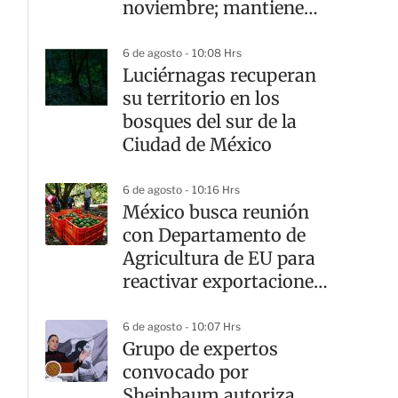
noviembre; mantiene
abierta la invitación
6 de agosto - 10:08 Hrs
Luciérnagas recuperan
su territorio en los
bosques del sur de la
Ciudad de México
6 de agosto - 10:16 Hrs
México busca reunión
con Departamento de
Agricultura de EU para
reactivar exportaciones
de aguacate
6 de agosto - 10:07 Hrs
Grupo de expertos
convocado por
Sheinbaum autoriza