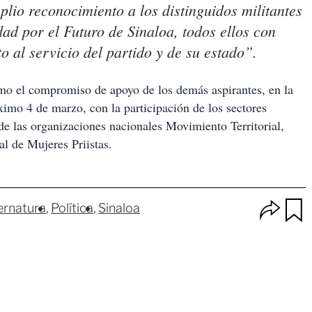
io reconocimiento a los distinguidos militantes
d por el Futuro de Sinaloa, todos ellos con
 al servicio del partido y de su estado”.
como el compromiso de apoyo de los demás aspirantes, en la
ximo 4 de marzo, con la participación de los sectores
 las organizaciones nacionales Movimiento Territorial,
 de Mujeres Priistas.
O
ernatura
Política
Sinaloa
p
u
c
a
i
r
o
d
n
a