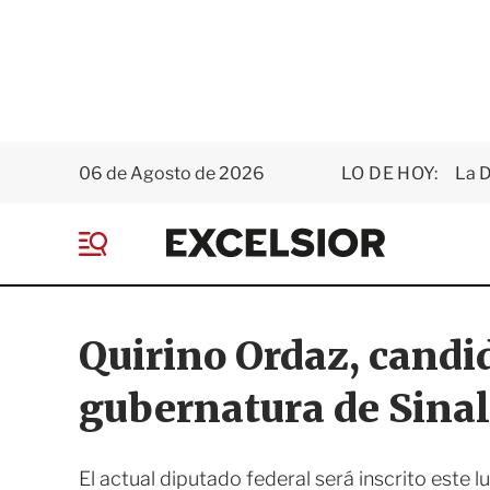
06 de Agosto de 2026
LO DE HOY:
La D
E
x
M
c
e
e
n
l
ú
s
Quirino Ordaz, candid
i
o
gubernatura de Sina
r
El actual diputado federal será inscrito este 