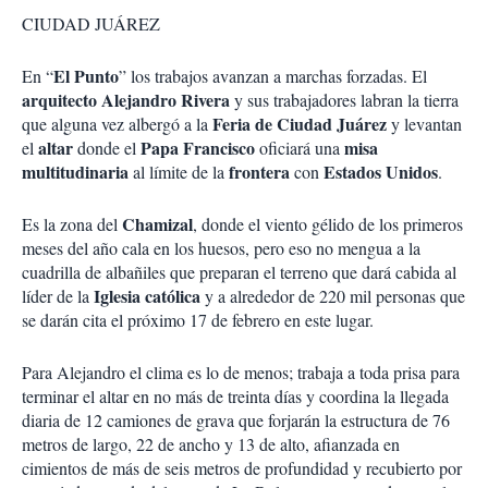
o
a
CIUDAD JUÁREZ
n
r
e
s
El Punto
En “
” los trabajos avanzan a marchas forzadas. El
d
arquitecto Alejandro Rivera
y sus trabajadores labran la tierra
e
Feria de Ciudad Juárez
que alguna vez albergó a la
y levantan
c
altar
Papa Francisco
misa
el
o
donde el
oficiará una
m
multitudinaria
frontera
Estados Unidos
al límite de la
con
.
p
a
Chamizal
Es la zona del
, donde el viento gélido de los primeros
r
meses del año cala en los huesos, pero eso no mengua a la
t
cuadrilla de albañiles que preparan el terreno que dará cabida al
i
r
Iglesia católica
líder de la
y a alrededor de 220 mil personas que
se darán cita el próximo 17 de febrero en este lugar.
Para Alejandro el clima es lo de menos; trabaja a toda prisa para
terminar el altar en no más de treinta días y coordina la llegada
diaria de 12 camiones de grava que forjarán la estructura de 76
metros de largo, 22 de ancho y 13 de alto, afianzada en
cimientos de más de seis metros de profundidad y recubierto por