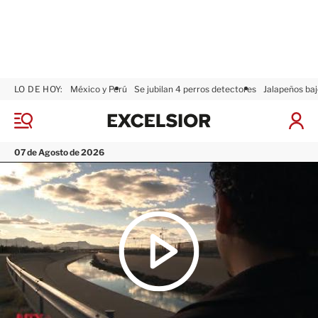
LO DE HOY:
México y Perú
Se jubilan 4 perros detectores
Jalapeños baj
E
x
M
I
c
e
n
n
e
i
07 de Agosto de 2026
ú
l
c
s
i
i
a
o
r
r
S
e
s
i
ó
n