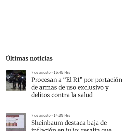
n
a
e
r
s
d
e
c
o
Últimas noticias
m
p
7 de agosto - 15:45 Hrs
a
Procesan a “El R1” por portación
r
de armas de uso exclusivo y
t
delitos contra la salud
i
r
7 de agosto - 14:39 Hrs
Sheinbaum destaca baja de
inflación en julio; resalta que