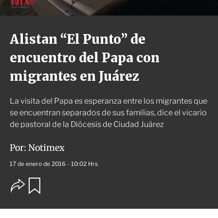
Alistan “El Punto” de
encuentro del Papa con
migrantes en Juárez
La visita del Papa es esperanza entre los migrantes que
se encuentran separados de sus familias, dice el vicario
de pastoral de la Diócesis de Ciudad Juárez
Por:
Notimex
17 de enero de 2016 - 10:02 Hrs
O
G
u
p
a
c
r
i
d