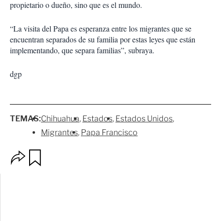
propietario o dueño, sino que es el mundo.
“La visita del Papa es esperanza entre los migrantes que se
encuentran separados de su familia por estas leyes que están
implementando, que separa familias”, subraya.
dgp
TEMAS:
Chihuahua
Estados
Estados Unidos
Migrantes
Papa Francisco
O
G
p
u
c
a
i
r
o
d