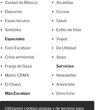
Ciudad de México
Alcaldías
Deportes
Cocina
Espectáculos
Salud
Sintetika
Estilo de Vida
Especiales
Viajes
Foro Excélsior
De Utilidad
Crisis ambiental
Apps
Franja de Gaza
Servicios
Metro CDMX
Newsletter
El Chapo
Anúnciate
Más Excelsior
Directorio
Mujeres
Suscripciones
Utilizamos cookies propias y de terceros para