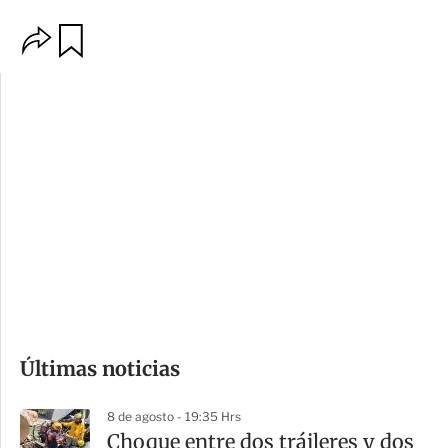
O
G
p
u
c
a
i
r
o
d
n
a
e
r
s
d
e
c
o
Últimas noticias
m
p
8 de agosto - 19:35 Hrs
a
Choque entre dos tráileres y dos