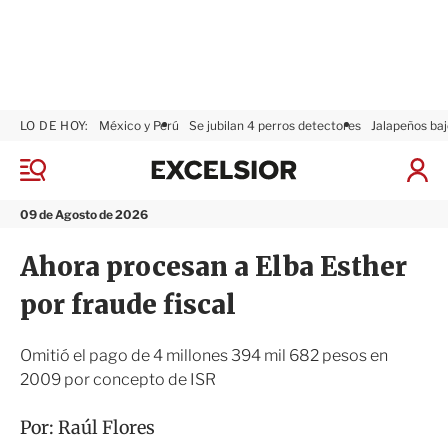
LO DE HOY:
México y Perú
Se jubilan 4 perros detectores
Jalapeños baj
E
x
M
I
c
e
n
n
e
i
09 de Agosto de 2026
ú
l
c
s
i
Ahora procesan a Elba Esther
i
a
o
r
por fraude fiscal
r
S
e
s
Omitió el pago de 4 millones 394 mil 682 pesos en
i
2009 por concepto de ISR
ó
n
Por:
Raúl Flores