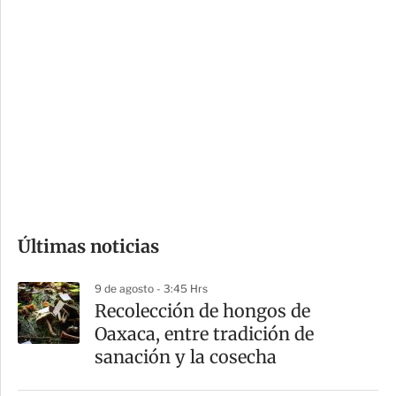
c
a
i
r
o
d
n
a
e
r
s
d
e
c
o
Últimas noticias
m
p
9 de agosto - 3:45 Hrs
a
Recolección de hongos de
r
Oaxaca, entre tradición de
t
sanación y la cosecha
i