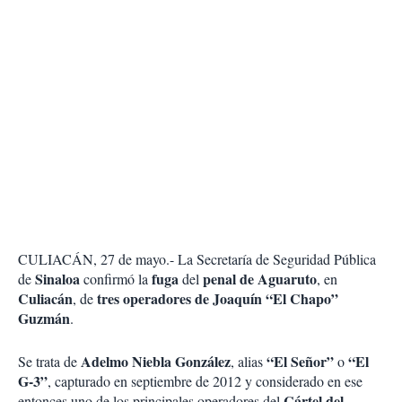
CULIACÁN, 27 de mayo.- La Secretaría de Seguridad Pública
Sinaloa
fuga
penal de Aguaruto
de
confirmó la
del
, en
Culiacán
tres operadores de Joaquín “El Chapo”
, de
Guzmán
.
Adelmo Niebla González
“El Señor”
“El
Se trata de
, alias
o
G-3”
, capturado en septiembre de 2012 y considerado en ese
Cártel del
entonces uno de los principales operadores del