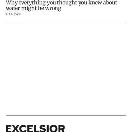
Excelsior
Excelsior