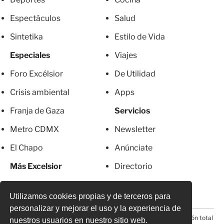
Espectáculos
Salud
Sintetika
Estilo de Vida
Especiales
Viajes
Foro Excélsior
De Utilidad
Crisis ambiental
Apps
Franja de Gaza
Servicios
Metro CDMX
Newsletter
El Chapo
Anúnciate
Más Excelsior
Directorio
Mujeres
Suscripciones
Utilizamos cookies propias y de terceros para
personalizar y mejorar el uso y la experiencia de
© 2026 Todos los derechos reservados. Prohibida la reproducción total
nuestros usuarios en nuestro sitio web.