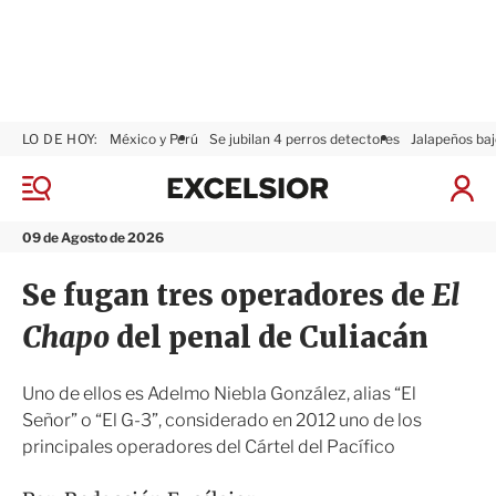
LO DE HOY:
México y Perú
Se jubilan 4 perros detectores
Jalapeños baj
E
x
M
I
c
e
n
n
e
i
09 de Agosto de 2026
ú
l
c
s
i
Se fugan tres operadores de
El
i
a
o
r
Chapo
del penal de Culiacán
r
S
e
s
Uno de ellos es Adelmo Niebla González, alias “El
i
Señor” o “El G-3”, considerado en 2012 uno de los
ó
principales operadores del Cártel del Pacífico
n